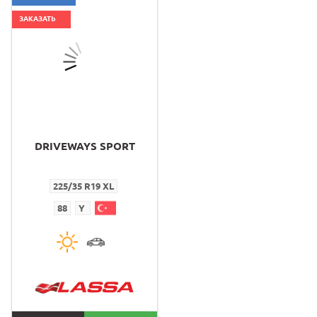
ЗАКАЗАТЬ
DRIVEWAYS SPORT
225/35 R19 XL
88
Y