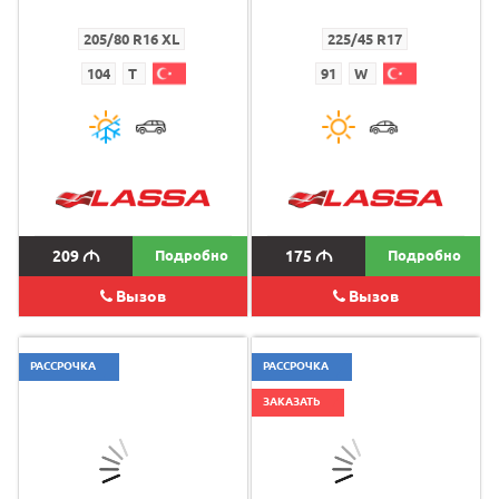
205/80 R16 XL
225/45 R17
104
T
91
W
209
M
Подробно
175
M
Подробно
Вызов
Вызов
РАССРОЧКА
РАССРОЧКА
ЗАКАЗАТЬ