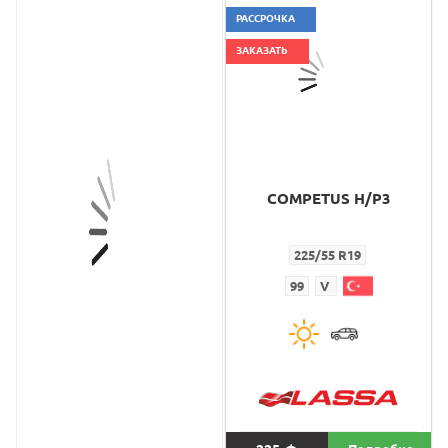
РАССРОЧКА
ЗАКАЗАТЬ
COMPETUS H/P3
COMPETUS H/P3
225/55 R19
225/55 R19
99
V
99
V