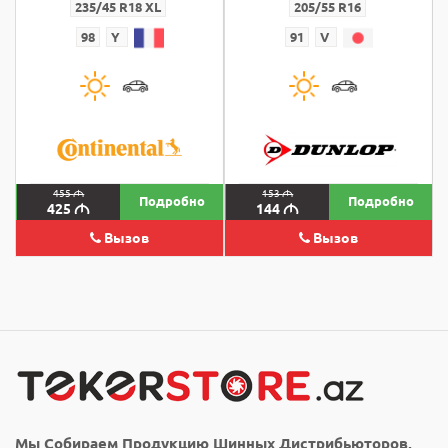
235/45 R18 XL
205/55 R16
98
Y
91
V
455
M
153
M
Подробно
Подробно
425
M
144
M
Вызов
Вызов
Мы Собираем Продукцию Шинных Дистрибьюторов,