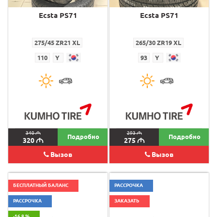
Ecsta PS71
Ecsta PS71
275/45 ZR21 XL
265/30 ZR19 XL
110
Y
93
Y
340
M
293
M
Подробно
Подробно
320
M
275
M
Вызов
Вызов
БЕСПЛАТНЫЙ БАЛАНС
РАССРОЧКА
РАССРОЧКА
ЗАКАЗАТЬ
-16.8 %