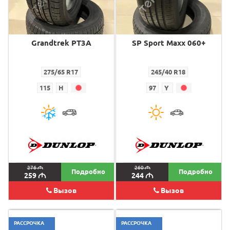
Grandtrek PT3A
SP Sport Maxx 060+
275/65 R17
245/40 R18
115
H
97
Y
276
M
260
M
Подробно
Подробно
259
M
244
M
Вызов
Вызов
РАССРОЧКА
РАССРОЧКА