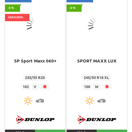
-6 %
-6 %
ЗАКАЗАТЬ
SP Sport Maxx 060+
SPORT MAXX LUX
235/55 R20
245/50 R18 XL
102
V
100
W