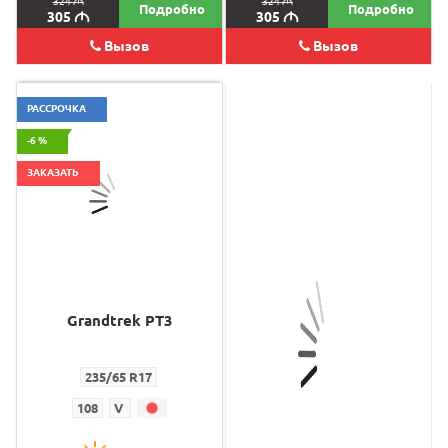
324
M
324
M
Подробно
Подробно
305
M
305
M
Вызов
Вызов
РАССРОЧКА
-6 %
ЗАКАЗАТЬ
Grandtrek PT3
MT2
235/65 R17
265/75 R16
108
V
112
Q