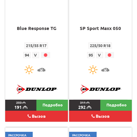
Blue Response TG
SP Sport Maxx 050
215/55 R17
225/50 R18
94
V
95
V
203
M
311
M
Подробно
Подробно
191
M
292
M
Вызов
Вызов
РАССРОЧКА
РАССРОЧКА