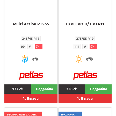
Multi Action PT565
EXPLERO H/T PT431
245/45 R17
275/55 R19
99
Y
111
V
177
M
Подробно
320
M
Подробно
Вызов
Вызов
БЕСПЛАТНЫЙ БАЛАНС
РАССРОЧКА