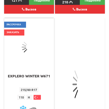
121
M
Подробно
Подробно
210
M
Вызов
Вызов
РАССРОЧКА
ЗАКАЗАТЬ
EXPLERO WINTER W671
VANMASTER A/S+
215/60 R17
285/65 R16C
110
H
131
R