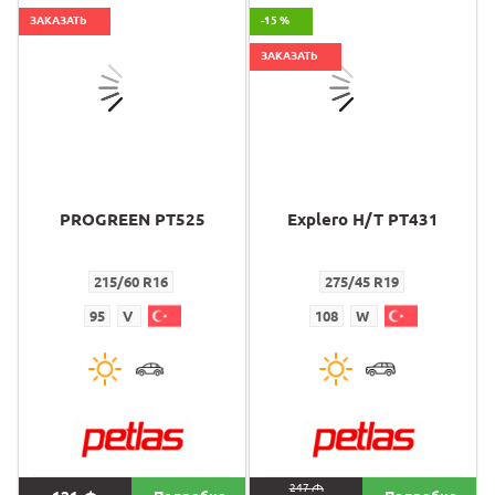
ЗАКАЗАТЬ
-15 %
ЗАКАЗАТЬ
PROGREEN PT525
Explero H/T PT431
215/60 R16
275/45 R19
95
V
108
W
247
M