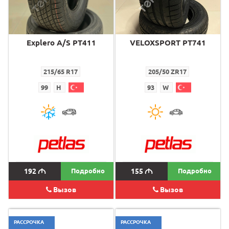
Explero A/S PT411
VELOXSPORT PT741
215/65 R17
205/50 ZR17
99
H
93
W
192
M
Подробно
155
M
Подробно
Вызов
Вызов
РАССРОЧКА
РАССРОЧКА