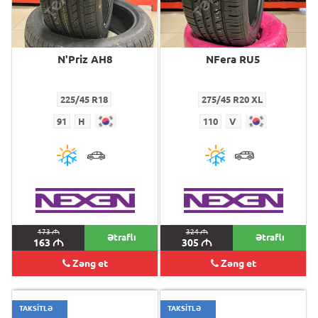
N'Priz AH8
NFera RU5
225/45 R18
275/45 R20 XL
91
H
110
V
173
M
324
M
Ətraflı
Ətraflı
163
M
305
M
Zəng et
Zəng et
TAKSİTLƏ
TAKSİTLƏ