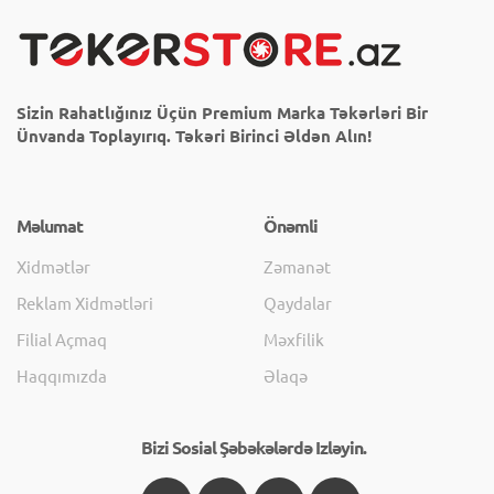
Sizin Rahatlığınız Üçün Premium Marka Təkərləri Bir
Ünvanda Toplayırıq. Təkəri Birinci Əldən Alın!
Məlumat
Önəmli
Xidmətlər
Zəmanət
Reklam Xidmətləri
Qaydalar
Filial Açmaq
Məxfilik
Haqqımızda
Əlaqə
Bizi Sosial Şəbəkələrdə Izləyin.