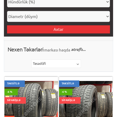
Axtar
Nexen Təkərləri
ətraflı...
markası haqda
Təsadüfi
TAKSİTLƏ
TAKSİTLƏ
-6 %
-6 %
SİFARİŞLƏ
SİFARİŞLƏ