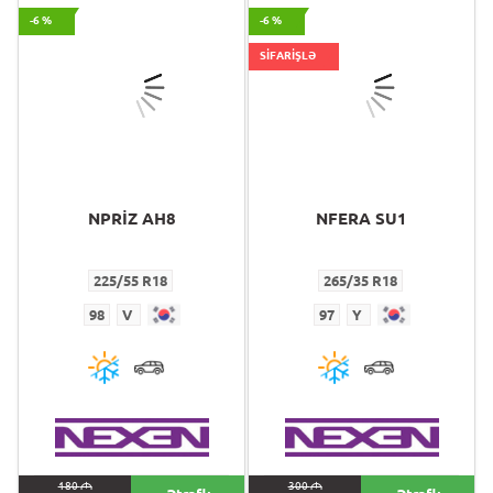
-6 %
-6 %
SİFARİŞLƏ
NPRİZ AH8
NFERA SU1
225/55 R18
265/35 R18
98
V
97
Y
180
M
300
M