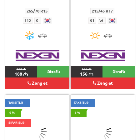
265/70 R15
215/45 R17
112
S
91
W
200
M
166
M
Ətraflı
Ətraflı
188
M
156
M
Zəng et
Zəng et
TAKSİTLƏ
TAKSİTLƏ
-6 %
-6 %
SİFARİŞLƏ