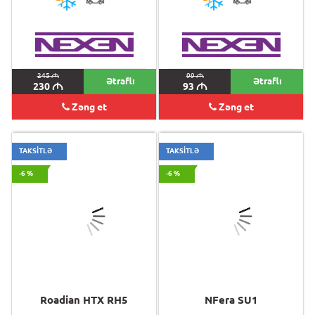
245
M
99
M
Ətraflı
Ətraflı
230
M
93
M
Zəng et
Zəng et
TAKSİTLƏ
TAKSİTLƏ
-6 %
-6 %
Roadian HTX RH5
NFera SU1