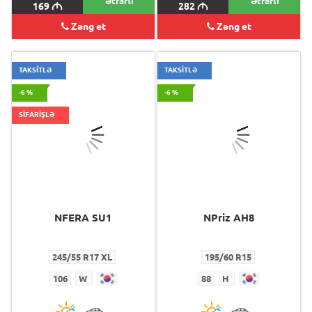
Ətraflı
Ətraflı
169
M
282
M
Zəng et
Zəng et
TAKSİTLƏ
TAKSİTLƏ
-6 %
-6 %
SİFARİŞLƏ
NFERA SU1
NPriz AH8
245/55 R17 XL
195/60 R15
106
W
88
H