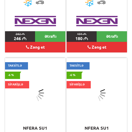
262
M
191
M
Ətraflı
Ətraflı
246
M
180
M
Zəng et
Zəng et
TAKSİTLƏ
TAKSİTLƏ
-6 %
-6 %
SİFARİŞLƏ
SİFARİŞLƏ
NFERA SU1
NFERA SU1