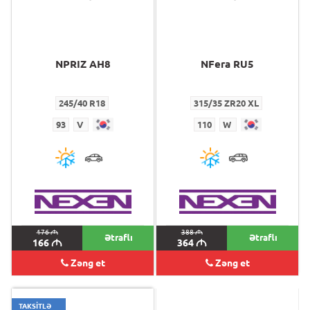
NPRIZ AH8
NFera RU5
245/40 R18
315/35 ZR20 XL
93
V
110
W
176
M
388
M
Ətraflı
Ətraflı
166
M
364
M
Zəng et
Zəng et
TAKSİTLƏ