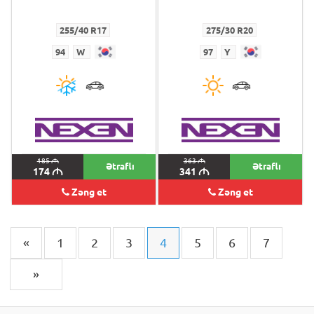
255/40 R17
275/30 R20
94
W
97
Y
185
M
363
M
Ətraflı
Ətraflı
174
M
341
M
Zəng et
Zəng et
«
1
2
3
4
5
6
7
»