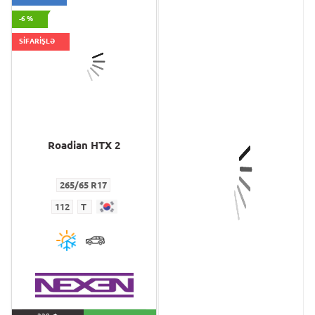
-6 %
SİFARİŞLƏ
Roadian HTX 2
NFERA SU1
265/65 R17
255/40 R19 XL
112
T
100
Y