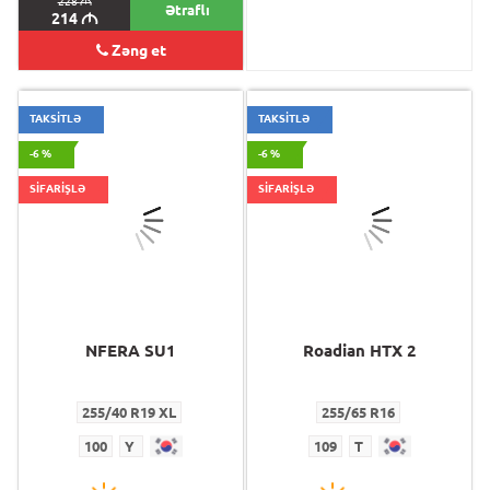
228
M
262
M
Ətraflı
214
M
246
M
Zəng et
TAKSİTLƏ
TAKSİTLƏ
-6 %
-6 %
SİFARİŞLƏ
SİFARİŞLƏ
NFERA SU1
Roadian HTX 2
255/40 R19 XL
255/65 R16
100
Y
109
T