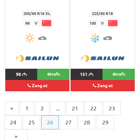
205/60 R16 XL
225/60 R18
96
V
100
V
98
M
Ətraflı
151
M
Ətraflı
Zəng et
Zəng et
«
1
2
...
21
22
23
24
25
26
27
28
29
»