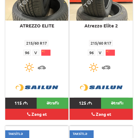
ATREZZO ELITE
Atrezzo Elite 2
215/60 R17
215/60 R17
96
V
96
V
115
M
Ətraflı
125
M
Ətraflı
Zəng et
Zəng et
TAKSİTLƏ
TAKSİTLƏ