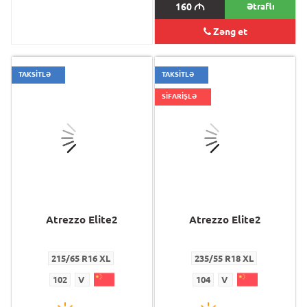
160
M
160
M
Ətraflı
Zəng et
TAKSİTLƏ
TAKSİTLƏ
SİFARİŞLƏ
Atrezzo Elite2
Atrezzo Elite2
215/65 R16 XL
235/55 R18 XL
102
V
104
V