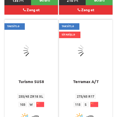
135
M
Ətraflı
210
M
Ətraflı
Zəng et
Zəng et
TAKSİTLƏ
TAKSİTLƏ
SİFARİŞLƏ
Turismo SU58
Terramax A/T
255/45 ZR18 XL
275/65 R17
103
W
115
S