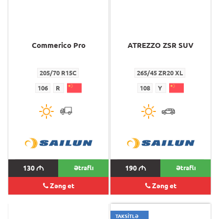
Commerico Pro
ATREZZO ZSR SUV
205/70 R15C
265/45 ZR20 XL
106
R
108
Y
130
M
Ətraflı
190
M
Ətraflı
Zəng et
Zəng et
TAKSİTLƏ