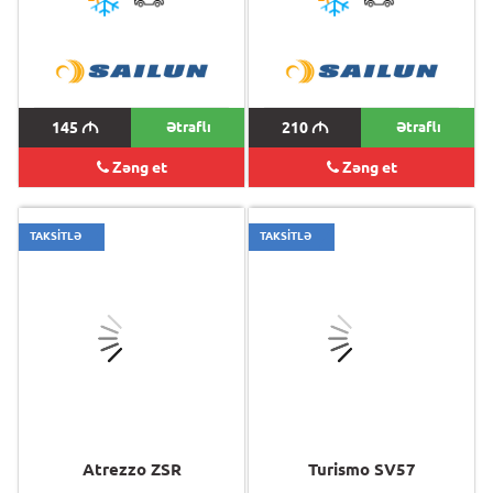
145
M
Ətraflı
210
M
Ətraflı
Zəng et
Zəng et
TAKSİTLƏ
TAKSİTLƏ
Atrezzo ZSR
Turismo SV57