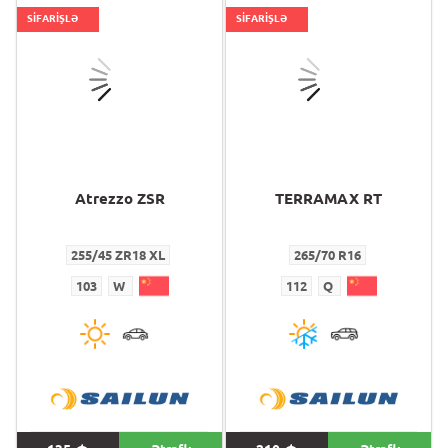
SİFARİŞLƏ
SİFARİŞLƏ
Atrezzo ZSR
TERRAMAX RT
255/45 ZR18 XL
265/70 R16
103
W
112
Q