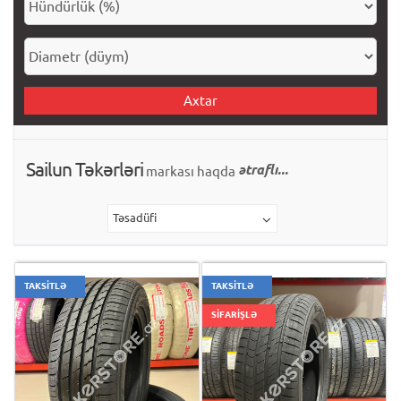
Axtar
Sailun Təkərləri
ətraflı...
markası haqda
Təsadüfi
TAKSİTLƏ
TAKSİTLƏ
SİFARİŞLƏ