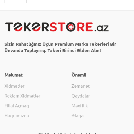
Sizin Rahatlığınız Üçün Premium Marka Təkərləri Bir
Ünvanda Toplayırıq. Təkəri Birinci Əldən Alın!
Məlumat
Önəmli
Xidmətlər
Zəmanət
Reklam Xidmətləri
Qaydalar
Filial Açmaq
Məxfilik
Haqqımızda
Əlaqə