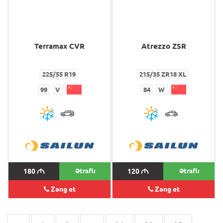
Terramax CVR
Atrezzo ZSR
225/55 R19
215/35 ZR18 XL
99
V
84
W
180
M
Ətraflı
120
M
Ətraflı
Zəng et
Zəng et