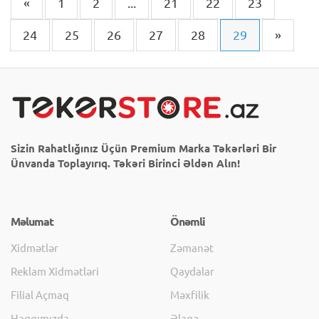
«
1
2
...
21
22
23
24
25
26
27
28
29
»
Sizin Rahatlığınız Üçün Premium Marka Təkərləri Bir
Ünvanda Toplayırıq. Təkəri Birinci Əldən Alın!
Məlumat
Önəmli
Xidmətlər
Zəmanət
Reklam Xidmətləri
Qaydalar
Filial Açmaq
Məxfilik
Haqqımızda
Əlaqə