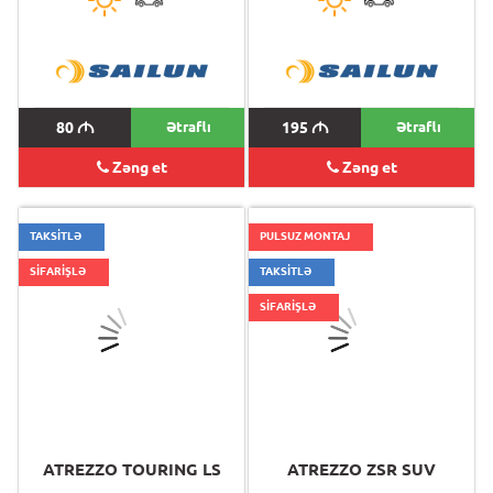
80
M
Ətraflı
195
M
Ətraflı
Zəng et
Zəng et
TAKSİTLƏ
PULSUZ MONTAJ
SİFARİŞLƏ
TAKSİTLƏ
SİFARİŞLƏ
ATREZZO TOURING LS
ATREZZO ZSR SUV