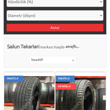
Axtar
Sailun Təkərləri
ətraflı...
markası haqda
Təsadüfi
TAKSİTLƏ
TAKSİTLƏ
SİFARİŞLƏ