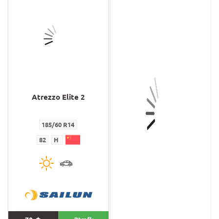
Atrezzo Elite 2
ATREZZO ELITE 2
185/60 R14
185/55 R16 XL
82
H
87
V