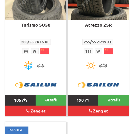
Turismo SU58
Atrezzo ZSR
205/55 ZR16 XL
255/55 ZR19 XL
94
W
111
W
105
M
Ətraflı
190
M
Ətraflı
Zəng et
Zəng et
TAKSİTLƏ