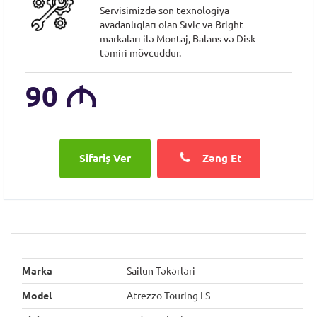
Servisimizdə son texnologiya
avadanlıqları olan Sıvic və Bright
markaları ilə Montaj, Balans və Disk
təmiri mövcuddur.
90
M
Zəng Et
Marka
Sailun Təkərləri
Model
Atrezzo Touring LS