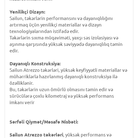
Yenilikçi Dizayn:
Sailun, təkərlərin performansını və dayanıqlılığını
artırmaq üçün yenilikçi materiallar və dizayn
texnologiyalarından istifadə edir.
Təkərlərin sıxma müqaviməti, yaxşı səs izolasiyası və
aşınma qarşısında yüksək səviyyədə dayanıqlılıq təmin
edir.
Dayanıqlı Konstruksiya:
Sailun Atrezzo təkərləri, yüksək keyfiyyətli materiallar və
mühərriklərlə hazırlanmış dayanıqlı konstruksiya ilə
özəlliklənir.
Bu, təkərlərin uzun ömürlü olmasını təmin edir və
sürücülərə çoxlu kilometraj və yüksək performans
imkanı verir
Sərfəli Qiymət/Məsafə Nisbəti:
Sailun Atrezzo təkərləri
, yüksək performans və