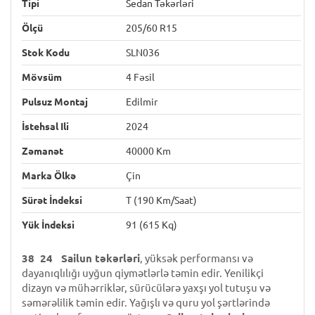
Tipi
Sedan Təkərləri
Ölçü
205/60 R15
Stok Kodu
SLN036
Mövsüm
4 Fəsil
Pulsuz Montaj
Edilmir
İstehsal Ili
2024
Zəmanət
40000 Km
Marka Ölkə
Çin
Sürət İndeksi
T (190 Km/saat)
Yük İndeksi
91 (615 Kq)
38 24 Sailun təkərləri
, yüksək performansı və
dayanıqlılığı uyğun qiymətlərlə təmin edir. Yenilikçi
dizayn və mühərriklər, sürücülərə yaxşı yol tutuşu və
səmərəlilik təmin edir. Yağışlı və quru yol şərtlərində