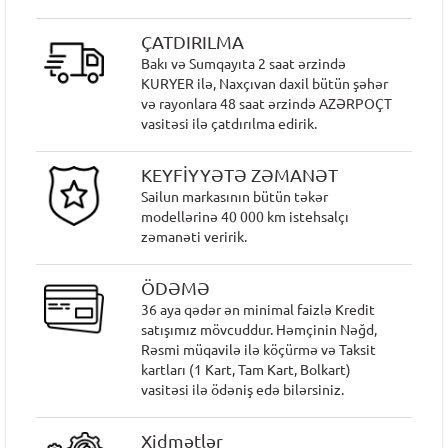
ÇATDIRILMA
Bakı və Sumqayıta 2 saat ərzində
KURYER ilə, Naxçıvan daxil bütün şəhər
və rayonlara 48 saat ərzində AZƏRPOÇT
vasitəsi ilə çatdırılma edirik.
KEYFİYYƏTƏ ZƏMANƏT
Sailun markasının bütün təkər
modellərinə 40 000 km istehsalçı
zəmanəti veririk.
ÖDƏMƏ
36 aya qədər ən minimal faizlə Kredit
satışımız mövcuddur. Həmçinin Nəğd,
Rəsmi müqavilə ilə köçürmə və Taksit
kartları (1 Kart, Tam Kart, Bolkart)
vasitəsi ilə ödəniş edə bilərsiniz.
Xidmətlər