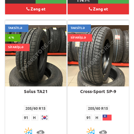
114
M
Zəng et
Zəng et
TAKSİTLƏ
TAKSİTLƏ
-6 %
SİFARİŞLƏ
SİFARİŞLƏ
Solus TA21
Cross-Sport SP-9
205/60 R15
205/60 R15
91
H
91
H