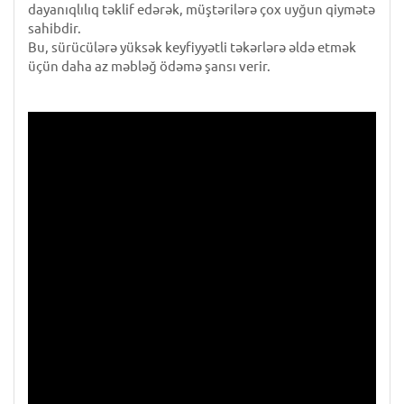
dayanıqlılıq təklif edərək, müştərilərə çox uyğun qiymətə
sahibdir.
Bu, sürücülərə yüksək keyfiyyətli təkərlərə əldə etmək
üçün daha az məbləğ ödəmə şansı verir.