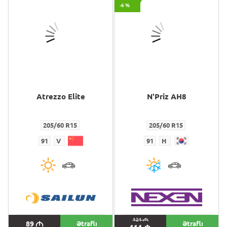
-6 %
Atrezzo Elite
N'Priz AH8
205/60 R15
205/60 R15
91
V
91
H
121
M
89
M
Ətraflı
Ətraflı