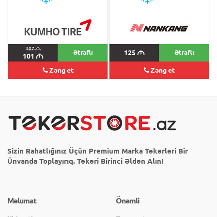
107
M
Ətraflı
125
M
Ətraflı
101
M
Zəng et
Zəng et
Sizin Rahatlığınız Üçün Premium Marka Təkərləri Bir
Ünvanda Toplayırıq. Təkəri Birinci Əldən Alın!
Məlumat
Önəmli