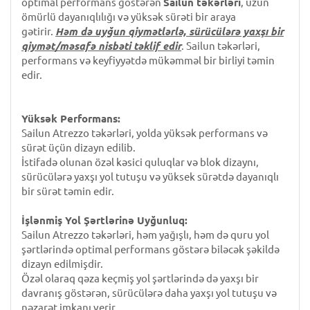
optimal performans göstərən
Sailun təkərləri
, uzun
ömürlü dayanıqlılığı və yüksək sürəti bir araya
gətirir.
Həm də uyğun qiymətlərlə, sürücülərə yaxşı bir
qiymət/məsafə nisbəti təklif edir
. Sailun təkərləri,
performans və keyfiyyətdə mükəmməl bir birliyi təmin
edir.
Yüksək Performans:
Sailun Atrezzo təkərləri, yolda yüksək performans və
sürət üçün dizayn edilib.
İstifadə olunan özəl kəsici quluqlar və blok dizaynı,
sürücülərə yaxşı yol tutuşu və yüksek sürətdə dayanıqlı
bir sürət təmin edir.
İşlənmiş Yol Şərtlərinə Uyğunluq:
Sailun Atrezzo təkərləri, həm yağışlı, həm də quru yol
şərtlərində optimal performans göstərə biləcək şəkildə
dizayn edilmişdir.
Özəl olaraq qəza keçmiş yol şərtlərində də yaxşı bir
davranış göstərən, sürücülərə daha yaxşı yol tutuşu və
nəzarət imkanı verir.