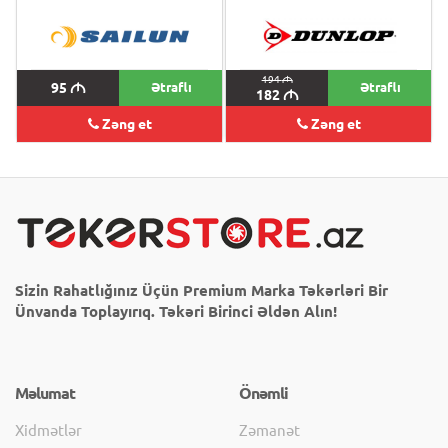
194
M
95
M
Ətraflı
Ətraflı
182
M
Zəng et
Zəng et
Sizin Rahatlığınız Üçün Premium Marka Təkərləri Bir
Ünvanda Toplayırıq. Təkəri Birinci Əldən Alın!
Məlumat
Önəmli
Xidmətlər
Zəmanət