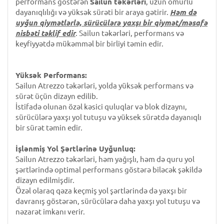
performans göstərən
Sailun təkərləri
, uzun ömürlü
dayanıqlılığı və yüksək sürəti bir araya gətirir.
Həm də
uyğun qiymətlərlə, sürücülərə yaxşı bir qiymət/məsafə
nisbəti təklif edir
. Sailun təkərləri, performans və
keyfiyyətdə mükəmməl bir birliyi təmin edir.
Yüksək Performans:
Sailun Atrezzo təkərləri, yolda yüksək performans və
sürət üçün dizayn edilib.
İstifadə olunan özəl kəsici quluqlar və blok dizaynı,
sürücülərə yaxşı yol tutuşu və yüksek sürətdə dayanıqlı
bir sürət təmin edir.
İşlənmiş Yol Şərtlərinə Uyğunluq:
Sailun Atrezzo təkərləri, həm yağışlı, həm də quru yol
şərtlərində optimal performans göstərə biləcək şəkildə
dizayn edilmişdir.
Özəl olaraq qəza keçmiş yol şərtlərində də yaxşı bir
davranış göstərən, sürücülərə daha yaxşı yol tutuşu və
nəzarət imkanı verir.