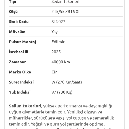
Tipi
Sedan Təkərləri
Ölçü
215/55 ZR16 XL
Stok Kodu
SLN027
Mövsüm
Yay
Pulsuz Montaj
Edilmir
İstehsal Ili
2025
Zəmanət
40000 Km
Marka Ölkə
Çin
Sürət İndeksi
W (270 Km/saat)
Yük İndeksi
97 (730 Kq)
Sailun təkərləri
, yüksək performansı və dayanıqlılığı
uyğun qiymətlərlə təmin edir. Yenilikçi dizayn və
mühərriklər, sürücülərə yaxşı yol tutuşu və səmərəlilik
təmin edir. Yağışlı və quru yol şərtlərində optimal