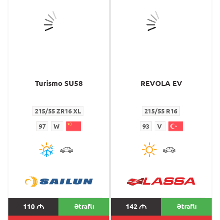
Turismo SU58
REVOLA EV
215/55 ZR16 XL
215/55 R16
97
W
93
V
110
M
Ətraflı
142
M
Ətraflı