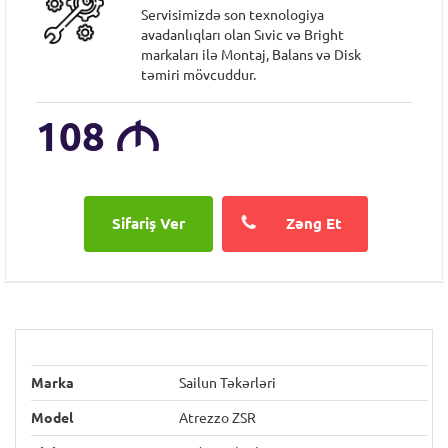
Servisimizdə son texnologiya
avadanlıqları olan Sıvic və Bright
markaları ilə Montaj, Balans və Disk
təmiri mövcuddur.
108
M
Zəng Et
Marka
Sailun Təkərləri
Model
Atrezzo ZSR