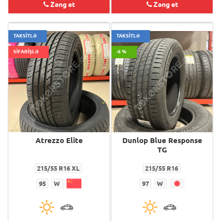
Zəng et
Zəng et
TAKSİTLƏ
TAKSİTLƏ
SİFARİŞLƏ
-6 %
Atrezzo Elite
Dunlop Blue Response
TG
215/55 R16 XL
215/55 R16
95
W
97
W