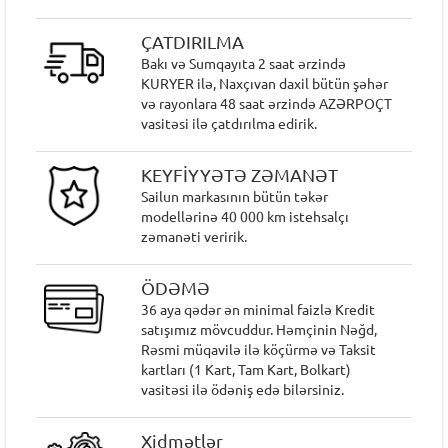
ÇATDIRILMA
Bakı və Sumqayıta 2 saat ərzində
KURYER ilə, Naxçıvan daxil bütün şəhər
və rayonlara 48 saat ərzində AZƏRPOÇT
vasitəsi ilə çatdırılma edirik.
KEYFİYYƏTƏ ZƏMANƏT
Sailun markasının bütün təkər
modellərinə 40 000 km istehsalçı
zəmanəti veririk.
ÖDƏMƏ
36 aya qədər ən minimal faizlə Kredit
satışımız mövcuddur. Həmçinin Nəğd,
Rəsmi müqavilə ilə köçürmə və Taksit
kartları (1 Kart, Tam Kart, Bolkart)
vasitəsi ilə ödəniş edə bilərsiniz.
Xidmətlər