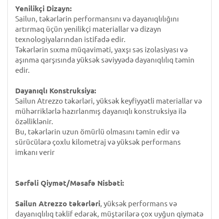
Yenilikçi Dizayn:
Sailun, təkərlərin performansını və dayanıqlılığını
artırmaq üçün yenilikçi materiallar və dizayn
texnologiyalarından istifadə edir.
Təkərlərin sıxma müqaviməti, yaxşı səs izolasiyası və
aşınma qarşısında yüksək səviyyədə dayanıqlılıq təmin
edir.
Dayanıqlı Konstruksiya:
Sailun Atrezzo təkərləri, yüksək keyfiyyətli materiallar və
mühərriklərlə hazırlanmış dayanıqlı konstruksiya ilə
özəlliklənir.
Bu, təkərlərin uzun ömürlü olmasını təmin edir və
sürücülərə çoxlu kilometraj və yüksək performans
imkanı verir
Sərfəli Qiymət/Məsafə Nisbəti:
Sailun Atrezzo təkərləri
, yüksək performans və
dayanıqlılıq təklif edərək, müştərilərə çox uyğun qiymətə