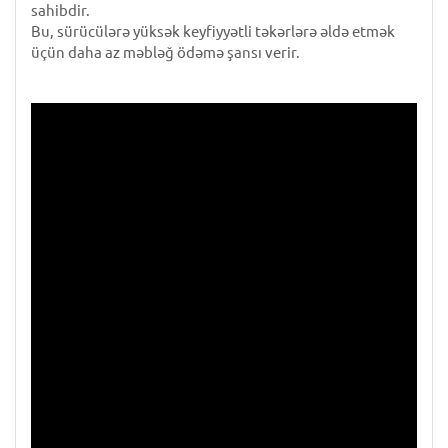
sahibdir.
Bu, sürücülərə yüksək keyfiyyətli təkərlərə əldə etmək
üçün daha az məbləğ ödəmə şansı verir.