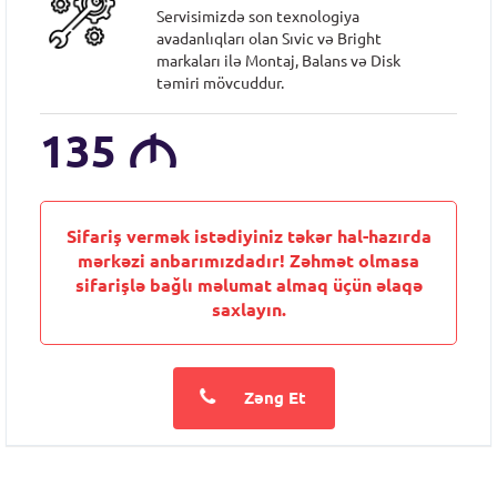
Servisimizdə son texnologiya
avadanlıqları olan Sıvic və Bright
markaları ilə Montaj, Balans və Disk
təmiri mövcuddur.
135
M
Sifariş vermək istədiyiniz təkər hal-hazırda
mərkəzi anbarımızdadır! Zəhmət olmasa
sifarişlə bağlı məlumat almaq üçün əlaqə
saxlayın.
Zəng Et