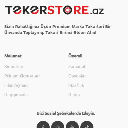
Sizin Rahatlığınız Üçün Premium Marka Təkərləri Bir
Ünvanda Toplayırıq. Təkəri Birinci Əldən Alın!
Məlumat
Önəmli
Xidmətlər
Zəmanət
Reklam Xidmətləri
Qaydalar
Filial Açmaq
Məxfilik
Haqqımızda
Əlaqə
Bizi Sosial Şəbəkələrdə Izləyin.