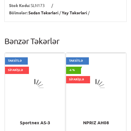
Stok Kodu:
SLN173
/
Bölmələr:
Sedan Təkərləri
/
Yay Təkərləri
/
Bənzər Təkərlər
TAKSİTLƏ
TAKSİTLƏ
SİFARİŞLƏ
-6 %
SİFARİŞLƏ
Sportnex AS-3
NPRIZ AH08