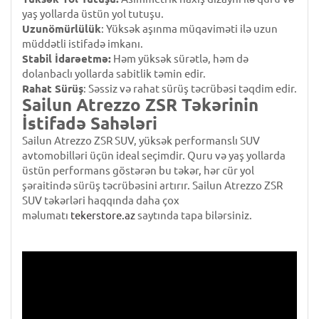
yaş yollarda üstün yol tutuşu.
Uzunömürlülük
: Yüksək aşınma müqaviməti ilə uzun
müddətli istifadə imkanı.
Stabil İdarəetmə:
Həm yüksək sürətlə, həm də
dolanbaclı yollarda sabitlik təmin edir.
Rahat Sürüş
: Səssiz və rahat sürüş təcrübəsi təqdim edir.
Sailun Atrezzo ZSR Təkərinin
İstifadə Sahələri
Sailun Atrezzo ZSR SUV, yüksək performanslı SUV
avtomobilləri üçün ideal seçimdir. Quru və yaş yollarda
üstün performans göstərən bu təkər, hər cür yol
şəraitində sürüş təcrübəsini artırır. Sailun Atrezzo ZSR
SUV təkərləri haqqında daha çox
məlumatı
tekerstore.az
saytında tapa bilərsiniz.