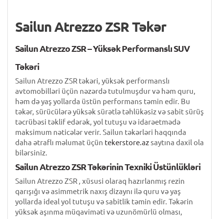
Sailun Atrezzo ZSR Təkər
Sailun Atrezzo ZSR – Yüksək Performanslı SUV
Təkəri
Sailun Atrezzo ZSR təkəri, yüksək performanslı
avtomobilləri üçün nəzərdə tutulmuşdur və həm quru,
həm də yaş yollarda üstün performans təmin edir. Bu
təkər, sürücülərə yüksək sürətlə təhlükəsiz və sabit sürüş
təcrübəsi təklif edərək, yol tutuşu və idarəetmədə
maksimum nəticələr verir. Sailun təkərləri haqqında
daha ətraflı məlumat üçün
tekerstore.az
saytına daxil ola
bilərsiniz.
Sailun Atrezzo ZSR Təkərinin Texniki Üstünlükləri
Sailun Atrezzo ZSR , xüsusi olaraq hazırlanmış rezin
qarışığı və asimmetrik naxış dizaynı ilə quru və yaş
yollarda ideal yol tutuşu və sabitlik təmin edir. Təkərin
yüksək aşınma müqaviməti və uzunömürlü olması,