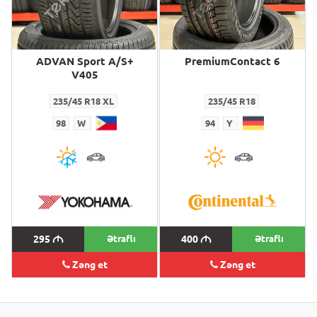
ADVAN Sport A/S+
PremiumContact 6
V405
235/45 R18 XL
235/45 R18
98
W
94
Y
295
M
Ətraflı
400
M
Ətraflı
Zəng et
Zəng et