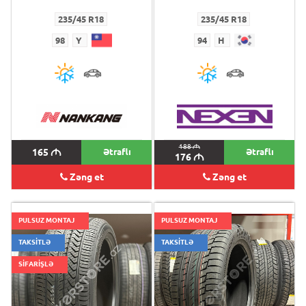
235/45 R18
235/45 R18
98
Y
94
H
188
M
165
M
Ətraflı
Ətraflı
176
M
Zəng et
Zəng et
PULSUZ MONTAJ
PULSUZ MONTAJ
TAKSİTLƏ
TAKSİTLƏ
SİFARİŞLƏ