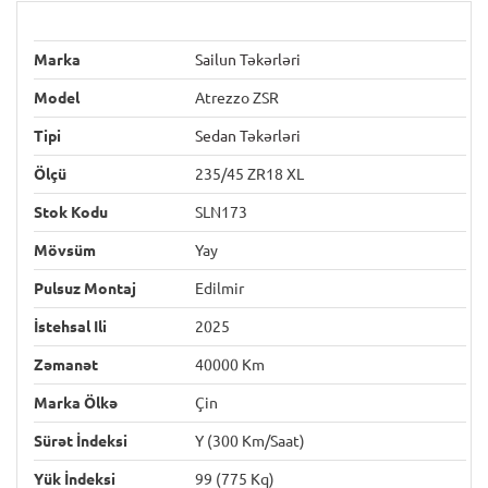
Marka
Sailun Təkərləri
Model
Atrezzo ZSR
Tipi
Sedan Təkərləri
Ölçü
235/45 ZR18 XL
Stok Kodu
SLN173
Mövsüm
Yay
Pulsuz Montaj
Edilmir
İstehsal Ili
2025
Zəmanət
40000 Km
Marka Ölkə
Çin
Sürət İndeksi
Y (300 Km/saat)
Yük İndeksi
99 (775 Kq)