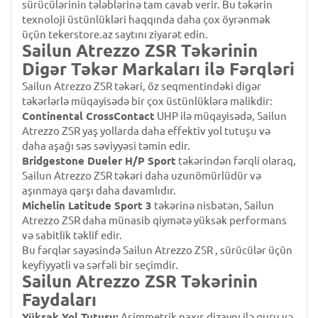
sürücülərinin tələblərinə tam cavab verir. Bu təkərin
texnoloji üstünlükləri haqqında daha çox öyrənmək
üçün tekerstore.az saytını ziyarət edin.
Sailun Atrezzo ZSR Təkərinin
Digər Təkər Markaları ilə Fərqləri
Sailun Atrezzo ZSR təkəri, öz seqmentindəki digər
təkərlərlə müqayisədə bir çox üstünlüklərə malikdir:
Continental CrossContact
UHP ilə müqayisədə, Sailun
Atrezzo ZSR yaş yollarda daha effektiv yol tutuşu və
daha aşağı səs səviyyəsi təmin edir.
Bridgestone Dueler H/P Sport
təkərindən fərqli olaraq,
Sailun Atrezzo ZSR təkəri daha uzunömürlüdür və
aşınmaya qarşı daha davamlıdır.
Michelin Latitude Sport 3
təkərinə nisbətən, Sailun
Atrezzo ZSR daha münasib qiymətə yüksək performans
və sabitlik təklif edir.
Bu fərqlər sayəsində Sailun Atrezzo ZSR , sürücülər üçün
keyfiyyətli və sərfəli bir seçimdir.
Sailun Atrezzo ZSR Təkərinin
Faydaları
Yüksək Yol Tutuşu:
Asimmetrik naxış dizaynı ilə quru və