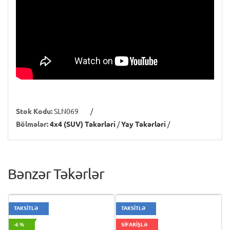
Stok Kodu:
SLN069
/
Bölmələr:
4x4 (SUV) Təkərləri
/
Yay Təkərləri
/
Bənzər Təkərlər
TAKSİTLƏ
TAKSİTLƏ
-6 %
SİFARİŞLƏ