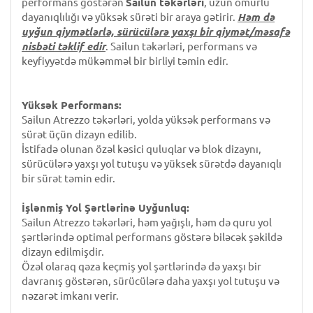
performans göstərən
Sailun təkərləri
, uzun ömürlü
dayanıqlılığı və yüksək sürəti bir araya gətirir.
Həm də
uyğun qiymətlərlə, sürücülərə yaxşı bir qiymət/məsafə
nisbəti təklif edir
. Sailun təkərləri, performans və
keyfiyyətdə mükəmməl bir birliyi təmin edir.
Yüksək Performans:
Sailun Atrezzo təkərləri, yolda yüksək performans və
sürət üçün dizayn edilib.
İstifadə olunan özəl kəsici quluqlar və blok dizaynı,
sürücülərə yaxşı yol tutuşu və yüksek sürətdə dayanıqlı
bir sürət təmin edir.
İşlənmiş Yol Şərtlərinə Uyğunluq:
Sailun Atrezzo təkərləri, həm yağışlı, həm də quru yol
şərtlərində optimal performans göstərə biləcək şəkildə
dizayn edilmişdir.
Özəl olaraq qəza keçmiş yol şərtlərində də yaxşı bir
davranış göstərən, sürücülərə daha yaxşı yol tutuşu və
nəzarət imkanı verir.