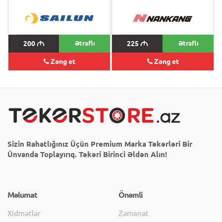
200
M
Ətraflı
225
M
Ətraflı
Zəng et
Zəng et
Sizin Rahatlığınız Üçün Premium Marka Təkərləri Bir
Ünvanda Toplayırıq. Təkəri Birinci Əldən Alın!
Məlumat
Önəmli
Xidmətlər
Zəmanət