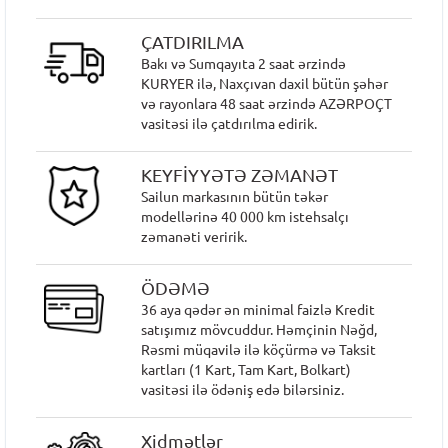
ÇATDIRILMA
Bakı və Sumqayıta 2 saat ərzində
KURYER ilə, Naxçıvan daxil bütün şəhər
və rayonlara 48 saat ərzində AZƏRPOÇT
vasitəsi ilə çatdırılma edirik.
KEYFİYYƏTƏ ZƏMANƏT
Sailun markasının bütün təkər
modellərinə 40 000 km istehsalçı
zəmanəti veririk.
ÖDƏMƏ
36 aya qədər ən minimal faizlə Kredit
satışımız mövcuddur. Həmçinin Nəğd,
Rəsmi müqavilə ilə köçürmə və Taksit
kartları (1 Kart, Tam Kart, Bolkart)
vasitəsi ilə ödəniş edə bilərsiniz.
Xidmətlər