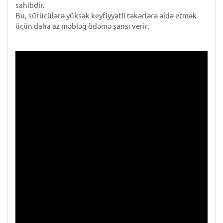
sahibdir.
Bu, sürücülərə yüksək keyfiyyətli təkərlərə əldə etmək
üçün daha az məbləğ ödəmə şansı verir.