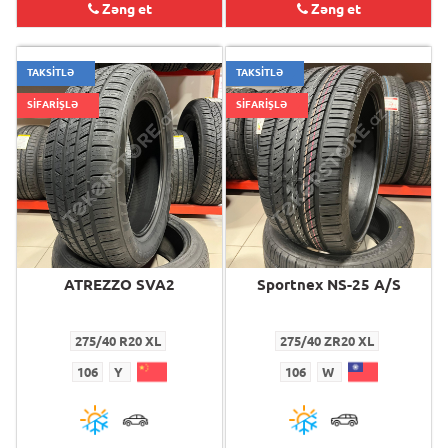
Zəng et
Zəng et
TAKSİTLƏ
TAKSİTLƏ
SİFARİŞLƏ
SİFARİŞLƏ
ATREZZO SVA2
Sportnex NS-25 A/S
275/40 R20 XL
275/40 ZR20 XL
106
Y
106
W