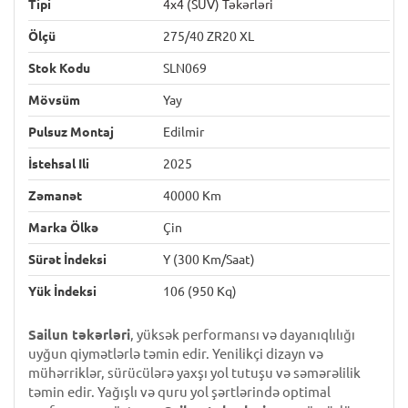
Tipi
4x4 (SUV) Təkərləri
Ölçü
275/40 ZR20 XL
Stok Kodu
SLN069
Mövsüm
Yay
Pulsuz Montaj
Edilmir
İstehsal Ili
2025
Zəmanət
40000 Km
Marka Ölkə
Çin
Sürət İndeksi
Y (300 Km/saat)
Yük İndeksi
106 (950 Kq)
Sailun təkərləri
, yüksək performansı və dayanıqlılığı
uyğun qiymətlərlə təmin edir. Yenilikçi dizayn və
mühərriklər, sürücülərə yaxşı yol tutuşu və səmərəlilik
təmin edir. Yağışlı və quru yol şərtlərində optimal