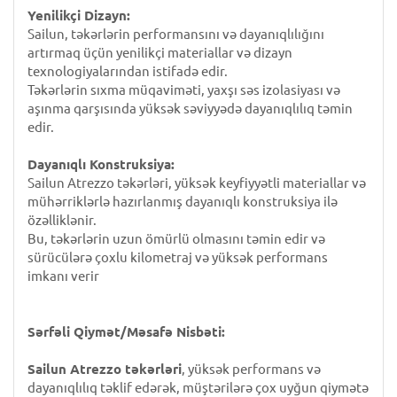
Yenilikçi Dizayn:
Sailun, təkərlərin performansını və dayanıqlılığını
artırmaq üçün yenilikçi materiallar və dizayn
texnologiyalarından istifadə edir.
Təkərlərin sıxma müqaviməti, yaxşı səs izolasiyası və
aşınma qarşısında yüksək səviyyədə dayanıqlılıq təmin
edir.
Dayanıqlı Konstruksiya:
Sailun Atrezzo təkərləri, yüksək keyfiyyətli materiallar və
mühərriklərlə hazırlanmış dayanıqlı konstruksiya ilə
özəlliklənir.
Bu, təkərlərin uzun ömürlü olmasını təmin edir və
sürücülərə çoxlu kilometraj və yüksək performans
imkanı verir
Sərfəli Qiymət/Məsafə Nisbəti:
Sailun Atrezzo təkərləri
, yüksək performans və
dayanıqlılıq təklif edərək, müştərilərə çox uyğun qiymətə