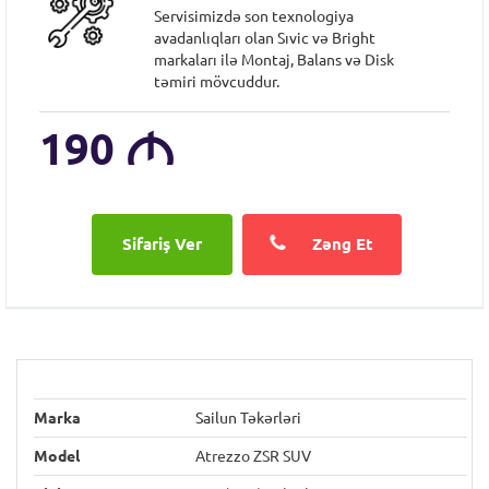
Servisimizdə son texnologiya
avadanlıqları olan Sıvic və Bright
markaları ilə Montaj, Balans və Disk
təmiri mövcuddur.
190
M
Zəng Et
Marka
Sailun Təkərləri
Model
Atrezzo ZSR SUV