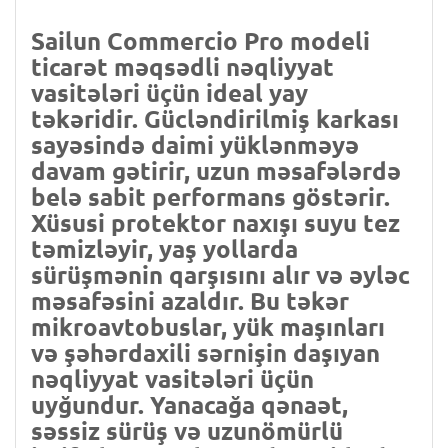
Sailun Commercio Pro modeli
ticarət məqsədli nəqliyyat
vasitələri üçün ideal yay
təkəridir. Gücləndirilmiş karkası
sayəsində daimi yüklənməyə
davam gətirir, uzun məsafələrdə
belə sabit performans göstərir.
Xüsusi protektor naxışı suyu tez
təmizləyir, yaş yollarda
sürüşmənin qarşısını alır və əyləc
məsafəsini azaldır. Bu təkər
mikroavtobuslar, yük maşınları
və şəhərdaxili sərnişin daşıyan
nəqliyyat vasitələri üçün
uyğundur. Yanacağa qənaət,
səssiz sürüş və uzunömürlü