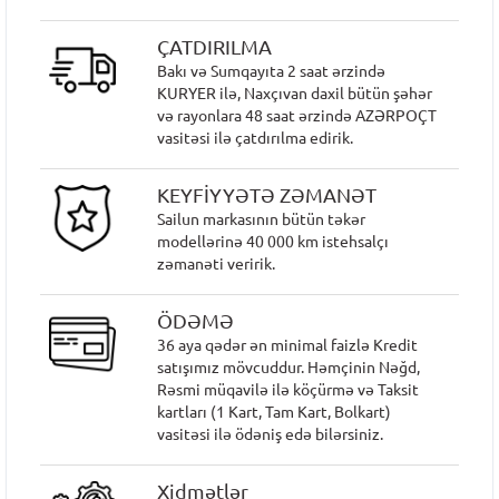
ÇATDIRILMA
Bakı və Sumqayıta 2 saat ərzində
KURYER ilə, Naxçıvan daxil bütün şəhər
və rayonlara 48 saat ərzində AZƏRPOÇT
vasitəsi ilə çatdırılma edirik.
KEYFİYYƏTƏ ZƏMANƏT
Sailun markasının bütün təkər
modellərinə 40 000 km istehsalçı
zəmanəti veririk.
ÖDƏMƏ
36 aya qədər ən minimal faizlə Kredit
satışımız mövcuddur. Həmçinin Nəğd,
Rəsmi müqavilə ilə köçürmə və Taksit
kartları (1 Kart, Tam Kart, Bolkart)
vasitəsi ilə ödəniş edə bilərsiniz.
Xidmətlər