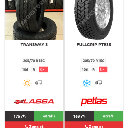
TRANSWAY 3
FULLGRIP PT935
205/70 R15C
205/70 R15C
106
R
106
R
175
M
Ətraflı
163
M
Ətraflı
Zəng et
Zəng et