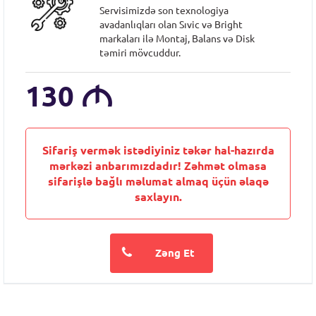
Servisimizdə son texnologiya
avadanlıqları olan Sıvic və Bright
markaları ilə Montaj, Balans və Disk
təmiri mövcuddur.
130
M
Sifariş vermək istədiyiniz təkər hal-hazırda
mərkəzi anbarımızdadır! Zəhmət olmasa
sifarişlə bağlı məlumat almaq üçün əlaqə
saxlayın.
Zəng Et