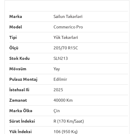
Marka
Sailun Təkərləri
Model
Commerico Pro
Tipi
Yük Təkərləri
Ölçü
205/70 R15C
Stok Kodu
SLN213
Mövsüm
Yay
Pulsuz Montaj
Edilmir
İstehsal Ili
2025
Zəmanət
40000 Km
Marka Ölkə
Çin
Sürət İndeksi
R (170 Km/saat)
Yük İndeksi
106 (950 Kq)