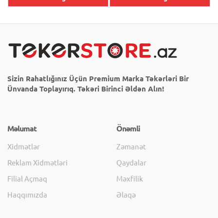
Sizin Rahatlığınız Üçün Premium Marka Təkərləri Bir
Ünvanda Toplayırıq. Təkəri Birinci Əldən Alın!
Məlumat
Önəmli
Xidmətlər
Zəmanət
Reklam Xidmətləri
Qaydalar
Filial Açmaq
Məxfilik
Haqqımızda
Əlaqə