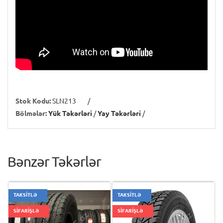
Stok Kodu:
SLN213
/
Bölmələr:
Yük Təkərləri
/
Yay Təkərləri
/
Bənzər Təkərlər
TAKSİTLƏ
TAKSİTLƏ
SİFARİŞLƏ
SİFARİŞLƏ