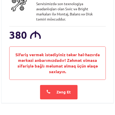
Servisimizdə son texnologiya
avadanlıqları olan Sıvic və Bright
markaları ilə Montaj, Balans və Disk
təmiri mövcuddur.
380
M
Sifariş vermək istədiyiniz təkər hal-hazırda
mərkəzi anbarımızdadır! Zəhmət olmasa
sifarişlə bağlı məlumat almaq üçün əlaqə
saxlayın.
Zəng Et