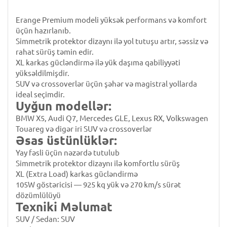
Erange Premium modeli yüksək performans və komfort
üçün hazırlanıb.
Simmetrik protektor dizaynı ilə yol tutuşu artır, səssiz və
rahat sürüş təmin edir.
XL karkas gücləndirmə ilə yük daşıma qabiliyyəti
yüksəldilmişdir.
SUV və crossoverlər üçün şəhər və magistral yollarda
ideal seçimdir.
Uyğun modellər:
BMW X5, Audi Q7, Mercedes GLE, Lexus RX, Volkswagen
Touareg və digər iri SUV və crossoverlər
Əsas üstünlüklər:
Yay fəsli üçün nəzərdə tutulub
Simmetrik protektor dizaynı ilə komfortlu sürüş
XL (Extra Load) karkas gücləndirmə
105W göstəricisi — 925 kq yük və 270 km/s sürət
dözümlülüyü
Texniki Məlumat
SUV / Sedan: SUV