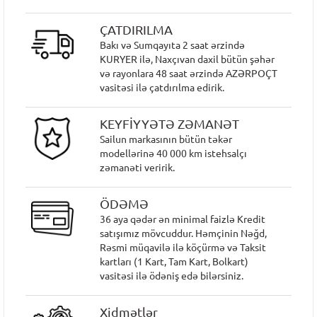
ÇATDIRILMA
Bakı və Sumqayıta 2 saat ərzində
KURYER ilə, Naxçıvan daxil bütün şəhər
və rayonlara 48 saat ərzində AZƏRPOÇT
vasitəsi ilə çatdırılma edirik.
KEYFİYYƏTƏ ZƏMANƏT
Sailun markasının bütün təkər
modellərinə 40 000 km istehsalçı
zəmanəti veririk.
ÖDƏMƏ
36 aya qədər ən minimal faizlə Kredit
satışımız mövcuddur. Həmçinin Nəğd,
Rəsmi müqavilə ilə köçürmə və Taksit
kartları (1 Kart, Tam Kart, Bolkart)
vasitəsi ilə ödəniş edə bilərsiniz.
Xidmətlər