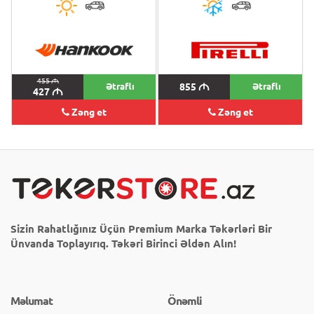
455
M
Ətraflı
855
M
Ətraflı
427
M
Zəng et
Zəng et
Sizin Rahatlığınız Üçün Premium Marka Təkərləri Bir
Ünvanda Toplayırıq. Təkəri Birinci Əldən Alın!
Məlumat
Önəmli