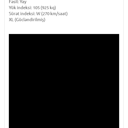
Fəsil: Yay
Yük indeksi: 105 (925 kq)
Sürət indeksi: W (270 km/saat)
XL (Gücləndirilmiş)