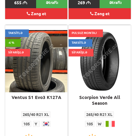
655
M
Ətraflı
269
M
Ətraflı
Zəng et
Zəng et
TAKSİTLƏ
PULSUZ MONTAJ
-6 %
TAKSİTLƏ
SİFARİŞLƏ
SİFARİŞLƏ
Ventus S1 Evo3 K127A
Scorpion Verde All
Season
265/40 R21 XL
265/40 R21 XL
105
Y
105
W