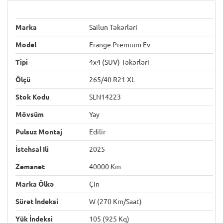
Marka
Sailun Təkərləri
Model
Erange Premıum Ev
Tipi
4x4 (SUV) Təkərləri
Ölçü
265/40 R21 XL
Stok Kodu
SLN14223
Mövsüm
Yay
Pulsuz Montaj
Edilir
İstehsal Ili
2025
Zəmanət
40000 Km
Marka Ölkə
Çin
Sürət İndeksi
W (270 Km/saat)
Yük İndeksi
105 (925 Kq)