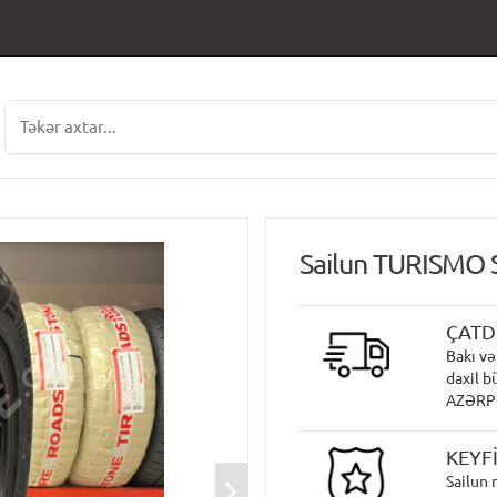
Sailun TURISMO 
ÇATD
Bakı və
daxil b
AZƏRPOÇ
KEYF
Sailun 