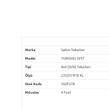
Marka
Sailun Təkərləri
Model
TURISMO SV57
Tipi
4x4 (SUV) Təkərləri
Ölçü
235/55 R18 XL
Stok Kodu
SSDFGT8
Mövsüm
4 Fəsil