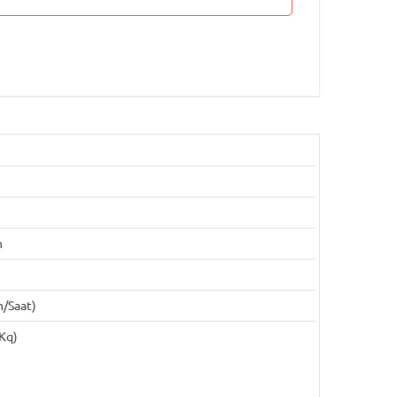
m
m/saat)
Kq)