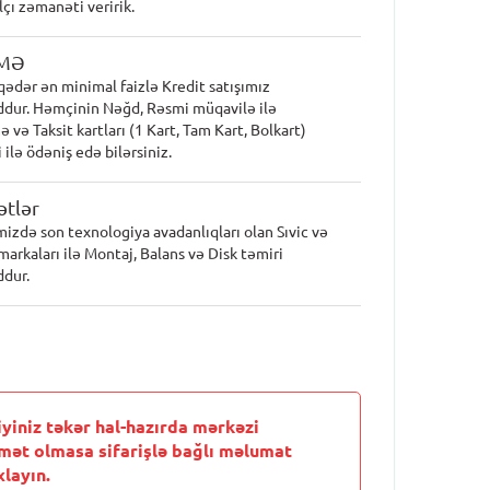
lçı zəmanəti veririk.
MƏ
qədər ən minimal faizlə Kredit satışımız
dur. Həmçinin Nəğd, Rəsmi müqavilə ilə
 və Taksit kartları (1 Kart, Tam Kart, Bolkart)
 ilə ödəniş edə bilərsiniz.
tlər
mizdə son texnologiya avadanlıqları olan Sıvic və
markaları ilə Montaj, Balans və Disk təmiri
dur.
iyiniz təkər hal-hazırda mərkəzi
mət olmasa sifarişlə bağlı məlumat
layın.