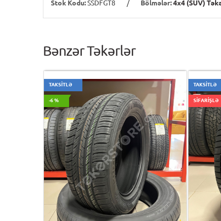
Stok Kodu:
SSDFGT8
/
Bölmələr:
4x4 (SUV) Təkə
Bənzər Təkərlər
TAKSİTLƏ
TAKSİTLƏ
-6 %
SİFARİŞLƏ