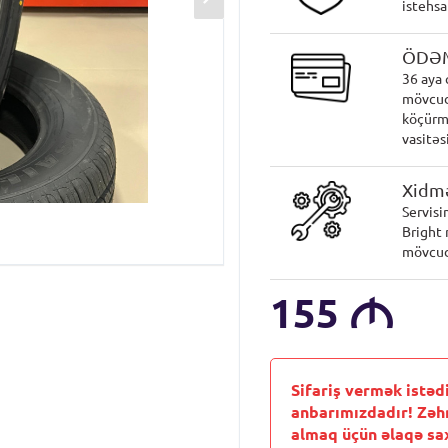
istehsa
ÖDƏ
36 aya 
mövcud
köçürmə
vasitəsi
Xidmə
Servisi
Bright 
mövcud
155
M
Sifariş vermək istəd
anbarımızdadır! Zəh
almaq üçün əlaqə sax