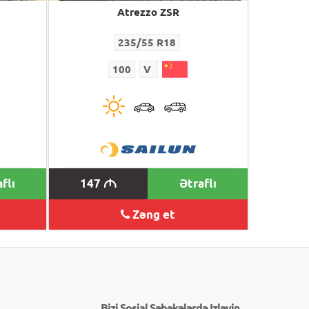
Atrezzo ZSR
235/55 R18
100
V
flı
147
Ətraflı
M
Zəng et
Bizi Sosial Şəbəkələrdə Izləyin.