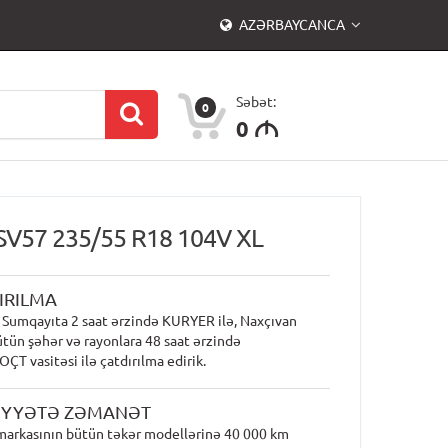
AZƏRBAYCANCA
Səbət:
0
0
M
SV57 235/55 R18 104V XL
IRILMA
 Sumqayıta 2 saat ərzində KURYER ilə, Naxçıvan
ütün şəhər və rayonlara 48 saat ərzində
T vasitəsi ilə çatdırılma edirik.
İYYƏTƏ ZƏMANƏT
markasının bütün təkər modellərinə 40 000 km