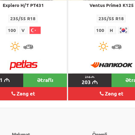
Explero H/T PT431
Ventus Prime3 K125
235/55 R18
235/55 R18
100
V
100
H
216
M
81
Ətraflı
Ətra
M
203
M
Zəng et
Zəng et
Məlumat
Önəmli