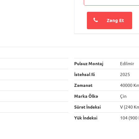
Zəng Et
Pulsuz Montaj
Edilmir
İstehsal Ili
2025
Zəmanət
40000 K
Marka Ölkə
Çin
Sürət İndeksi
V (240 K
Yük İndeksi
104 (900 