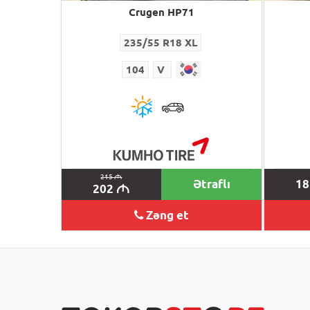
Crugen HP71
235/55 R18 XL
104
V
215
M
Ətraflı
1
202
M
Zəng et