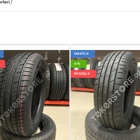
rləri
/
TAKSİTLƏ
-6 %
SİFARİŞLƏ