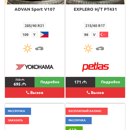
ADVAN Sport V107
EXPLERO H/T PT431
285/40 R21
215/60 R17
109
Y
96
V
755
M
Подробно
171
M
Подробно
695
M
Вызов
Вызов
РАССРОЧКА
БЕСПЛАТНЫЙ БАЛАНС
ЗАКАЗАТЬ
РАССРОЧКА
-8.7 %