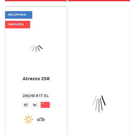
РАССРОЧКА
ЗАКАЗАТЬ
Atrezzo ZSR
Erange Premıum Ev
245/40 R17 XL
295/35 R21 XL
97
W
107
W