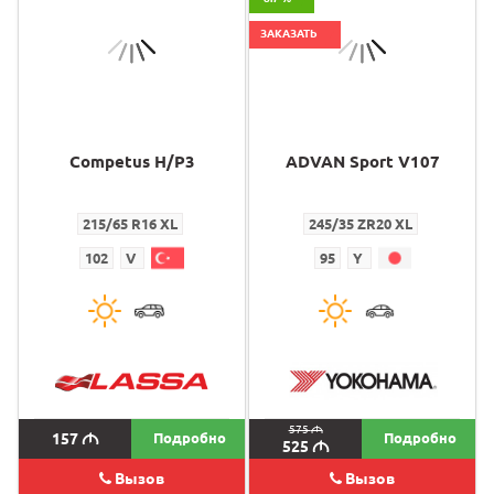
ЗАКАЗАТЬ
Competus H/P3
ADVAN Sport V107
215/65 R16 XL
245/35 ZR20 XL
102
V
95
Y
575
M
157
M
Подробно
Подробно
525
M
Вызов
Вызов