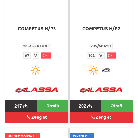
COMPETUS H/P3
COMPETUS H/P2
205/55 R19 XL
235/60 R17
97
V
102
V
217
M
Ətraflı
202
M
Ətraflı
Zəng et
Zəng et
PULSUZ MONTAJ
TAKSİTLƏ