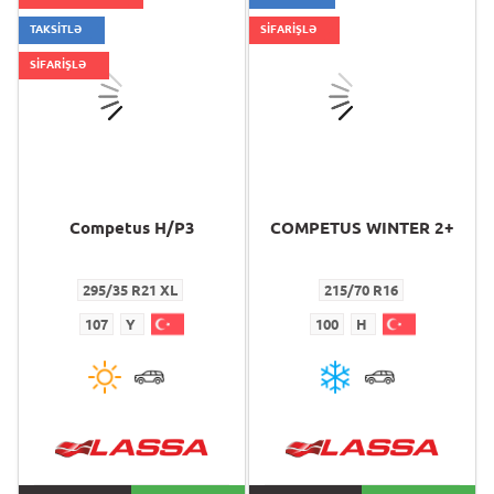
TAKSİTLƏ
SİFARİŞLƏ
SİFARİŞLƏ
Competus H/P3
COMPETUS WINTER 2+
295/35 R21 XL
215/70 R16
107
Y
100
H