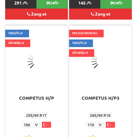
291
M
Ətraflı
145
M
Ətraflı
Zəng et
Zəng et
TAKSİTLƏ
PULSUZ MONTAJ
SİFARİŞLƏ
TAKSİTLƏ
SİFARİŞLƏ
COMPETUS H/P
COMPETUS H/P3
255/60 R17
265/60 R18
106
V
110
V