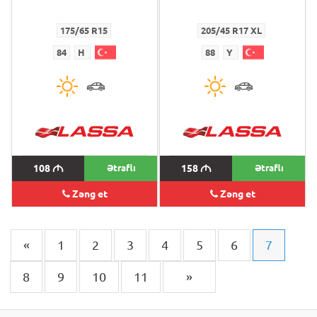
175/65 R15
205/45 R17 XL
84
H
88
Y
108
M
Ətraflı
158
M
Ətraflı
Zəng et
Zəng et
«
1
2
3
4
5
6
7
8
9
10
11
»