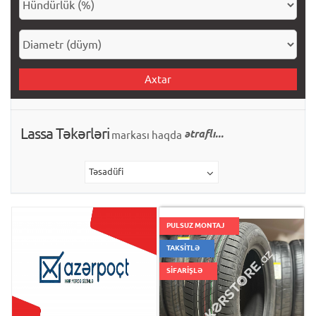
Axtar
Lassa Təkərləri
ətraflı...
markası haqda
Təsadüfi
PULSUZ MONTAJ
TAKSİTLƏ
SİFARİŞLƏ