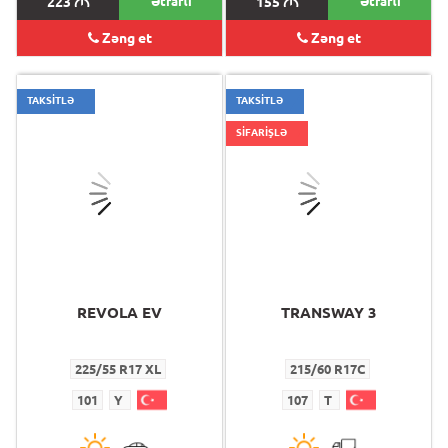
223
M
Ətraflı
155
M
Ətraflı
Zəng et
Zəng et
TAKSİTLƏ
TAKSİTLƏ
SİFARİŞLƏ
REVOLA EV
TRANSWAY 3
225/55 R17 XL
215/60 R17C
101
Y
107
T