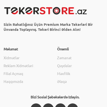
Sizin Rahatlığınız Üçün Premium Marka Təkərləri Bir
Ünvanda Toplayırıq. Təkəri Birinci Əldən Alın!
Məlumat
Önəmli
Xidmətlər
Zəmanət
Reklam Xidmətləri
Qaydalar
Filial Açmaq
Məxfilik
Haqqımızda
Əlaqə
Bizi Sosial Şəbəkələrdə Izləyin.