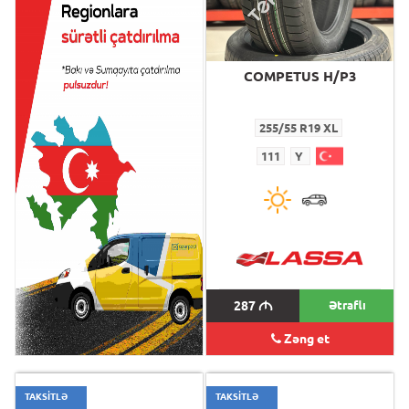
COMPETUS H/P3
COMPETUS H/P3
255/55 R19 XL
255/55 R19 XL
111
Y
111
Y
287
M
287
M
Ətraflı
Zəng et
TAKSİTLƏ
TAKSİTLƏ