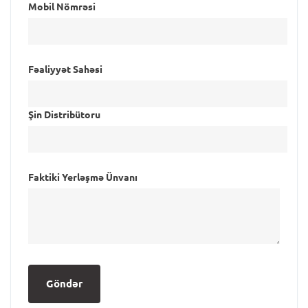
Mobil Nömrəsi
Fəaliyyət Sahəsi
Şin Distribütoru
Faktiki Yerləşmə Ünvanı
Göndər