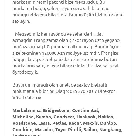
markasının rəsmi patenti bizə məxsusdur. Bu
markanın bölgə, şəhər, rayon üzrə sahibi olmaq
hüququ əldə edə bilərsiniz. Bunun üçün bizimlə əlaqə
saxlayın.
Məqsədimiz hər rayonda və şəhərdə 1 filial
açmaqdır. Franşizamız olan şirkət rayon üzrə yeganə
mağaza açmaq hüququna malik olacaq. Bunun üçün
sizə təxminən 120000 Azn maliyyə lazımdır. Franşiza
haqqı alaraq siz bölgənizdə bizim satdığımız bütün
markaların satışını edə biləcəksiniz. Biz sizə hər şeyi
öyrədəcəyik.
Buyurun, maraqlı olanlar əlaqə saxlayıb ətraflı
məlumat ala bilərlər. Əlaqə: 055 370 70 07 Direktor
Vüsal Cəfərov
Markalarımız: Bridgestone, Continental,
Micheline, Kumho, Goodyear, Hankook, Nokian,
Roadstone, Lassa, Petlas, Radar, Maxxis, Dunlop,
Goodride, Matador, Toyo, Pirelli, Sailun, Nangkang,
Laufenn və s.