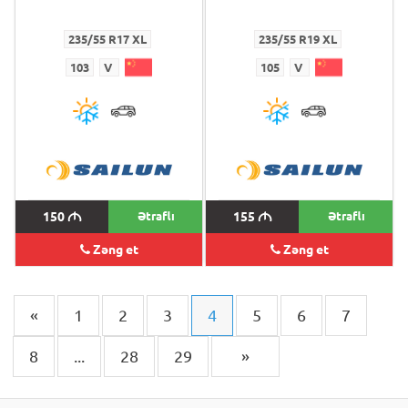
235/55 R17 XL
235/55 R19 XL
103
V
105
V
150
M
Ətraflı
155
M
Ətraflı
Zəng et
Zəng et
«
1
2
3
4
5
6
7
8
...
28
29
»