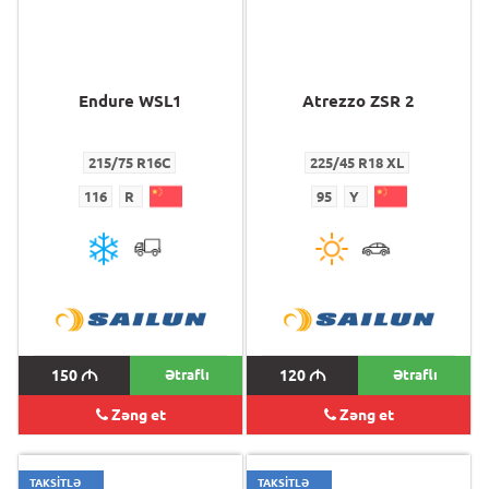
Endure WSL1
Atrezzo ZSR 2
215/75 R16C
225/45 R18 XL
116
R
95
Y
150
M
Ətraflı
120
M
Ətraflı
Zəng et
Zəng et
TAKSİTLƏ
TAKSİTLƏ