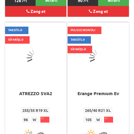
126
M
Ətraflı
90
M
Ətraflı
Zəng et
Zəng et
TAKSİTLƏ
PULSUZ MONTAJ
SİFARİŞLƏ
TAKSİTLƏ
SİFARİŞLƏ
ATREZZO SVA2
Erange Premıum Ev
255/35 R19 XL
265/40 R21 XL
96
W
105
W