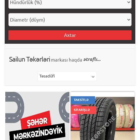
Axtar
Sailun Təkərləri
ətraflı...
markası haqda
Təsadüfi
TAKSİTLƏ
SİFARİŞLƏ