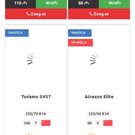
110
M
Ətraflı
80
M
Ətraflı
Zəng et
Zəng et
TAKSİTLƏ
TAKSİTLƏ
SİFARİŞLƏ
Turismo SV57
Atrezzo Elite
235/70 R16
225/60 R16
106
T
98
V