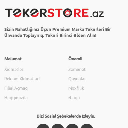
Sizin Rahatlığınız Üçün Premium Marka Təkərləri Bir
Ünvanda Toplayırıq. Təkəri Birinci Əldən Alın!
Məlumat
Önəmli
Xidmətlər
Zəmanət
Reklam Xidmətləri
Qaydalar
Filial Açmaq
Məxfilik
Haqqımızda
Əlaqə
Bizi Sosial Şəbəkələrdə Izləyin.