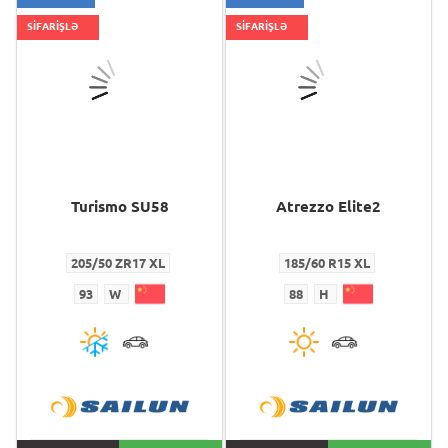
SİFARİŞLƏ
SİFARİŞLƏ
Turismo SU58
Atrezzo Elite2
205/50 ZR17 XL
185/60 R15 XL
93
W
88
H