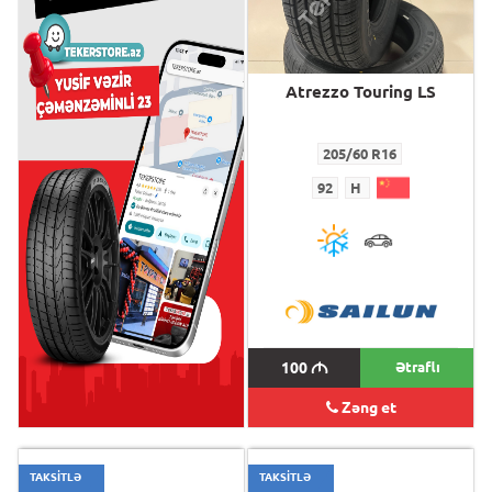
Atrezzo Touring LS
Atrezzo Touring LS
205/60 R16
205/60 R16
92
H
92
H
100
M
100
M
Ətraflı
Zəng et
TAKSİTLƏ
TAKSİTLƏ