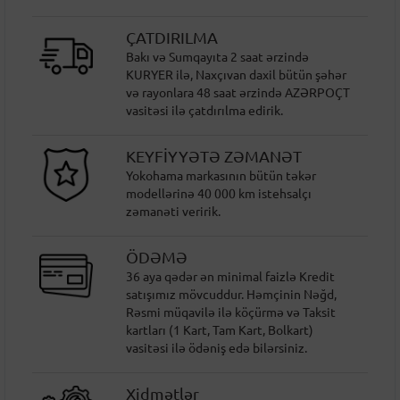
ÇATDIRILMA
Bakı və Sumqayıta 2 saat ərzində
KURYER ilə, Naxçıvan daxil bütün şəhər
və rayonlara 48 saat ərzində AZƏRPOÇT
vasitəsi ilə çatdırılma edirik.
KEYFİYYƏTƏ ZƏMANƏT
Yokohama markasının bütün təkər
modellərinə 40 000 km istehsalçı
zəmanəti veririk.
ÖDƏMƏ
36 aya qədər ən minimal faizlə Kredit
satışımız mövcuddur. Həmçinin Nəğd,
Rəsmi müqavilə ilə köçürmə və Taksit
kartları (1 Kart, Tam Kart, Bolkart)
vasitəsi ilə ödəniş edə bilərsiniz.
Xidmətlər