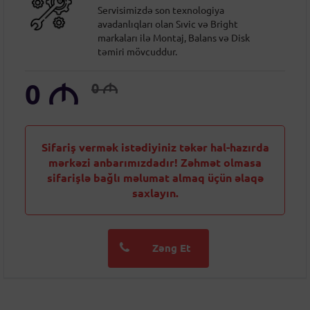
Servisimizdə son texnologiya
avadanlıqları olan Sıvic və Bright
markaları ilə Montaj, Balans və Disk
təmiri mövcuddur.
0
M
0
M
Sifariş vermək istədiyiniz təkər hal-hazırda
mərkəzi anbarımızdadır! Zəhmət olmasa
sifarişlə bağlı məlumat almaq üçün əlaqə
saxlayın.
Zəng Et