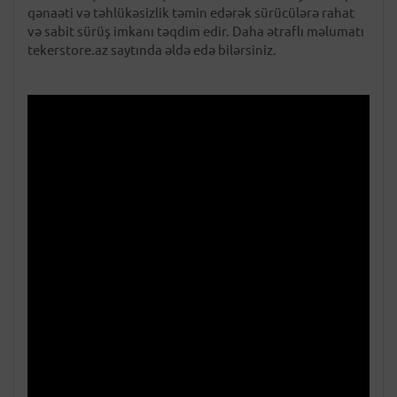
qənaəti və təhlükəsizlik təmin edərək sürücülərə rahat
və sabit sürüş imkanı təqdim edir. Daha ətraflı məlumatı
tekerstore.az saytında əldə edə bilərsiniz.