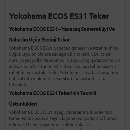
Yokohama ECOS ES31 Təkər
Yokohama ECOS ES31 – Yanacaq Səmərəliliyi Və
Rahatlıq Üçün Ekoloji Təkər
Yokohama ECOS ES31, yanacaq qənaəti və ətraf mühitə
uyğunluğu ön planda saxlayan bir təkərdir. Bu təkər,
quru və yaş yollarda sabit yol tutuşu, dəqiq idarəetmə və
yüksək komfort təmin edərək sürücülərə təhlükəsiz və
rahat bir sürüş təklif edir. Yokohama təkərləri haqqında
daha ətraflı məlumatı
tekerstore.az
saytında tapa
bilərsiniz.
Yokohama ECOS ES31 Təkərinin Texniki
Üstünlükləri
Yokohama ECOS ES31, aşağı yuvarlanma müqaviməti
təmin edən xüsusi dizaynı ilə yanacaq qənaətinə kömək
edir və CO2 emissiyalarını azaldır. Təkərin