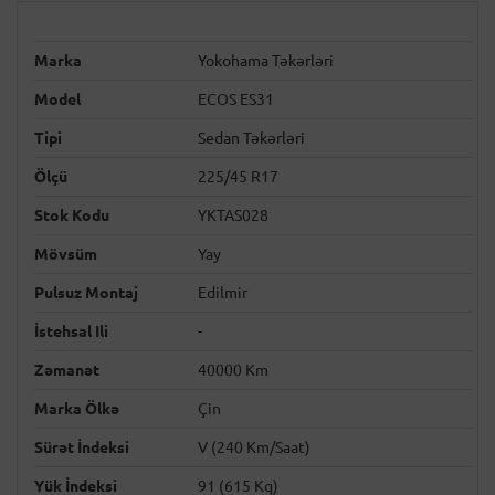
Marka
Yokohama Təkərləri
Model
ECOS ES31
Tipi
Sedan Təkərləri
Ölçü
225/45 R17
Stok Kodu
YKTAS028
Mövsüm
Yay
Pulsuz Montaj
Edilmir
İstehsal Ili
-
Zəmanət
40000 Km
Marka Ölkə
Çin
Sürət İndeksi
V (240 Km/saat)
Yük İndeksi
91 (615 Kq)