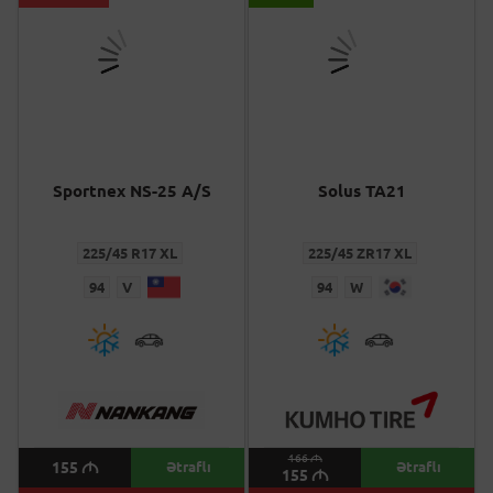
Sportnex NS-25 A/S
Solus TA21
225/45 R17 XL
225/45 ZR17 XL
94
V
94
W
166
M
155
M
Ətraflı
Ətraflı
155
M