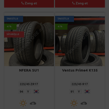
Zəng et
Zəng et
TAKSİTLƏ
TAKSİTLƏ
-6 %
-6 %
SİFARİŞLƏ
NFERA SU1
Ventus Prime4 K135
225/45 ZR17
225/45 R17
94
Y
91
Y