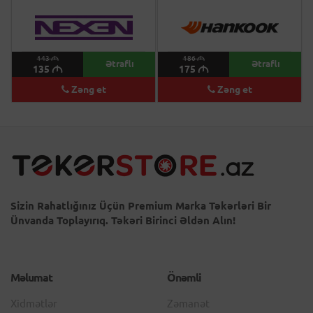
143
M
186
M
Ətraflı
Ətraflı
135
M
175
M
Zəng et
Zəng et
Sizin Rahatlığınız Üçün Premium Marka Təkərləri Bir
Ünvanda Toplayırıq. Təkəri Birinci Əldən Alın!
Məlumat
Önəmli
Xidmətlər
Zəmanət