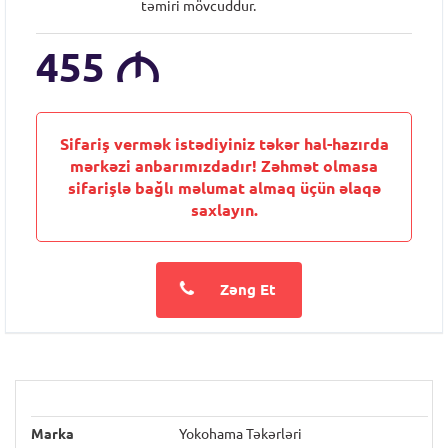
təmiri mövcuddur.
455
M
Sifariş vermək istədiyiniz təkər hal-hazırda
mərkəzi anbarımızdadır! Zəhmət olmasa
sifarişlə bağlı məlumat almaq üçün əlaqə
saxlayın.
Zəng Et
Marka
Yokohama Təkərləri