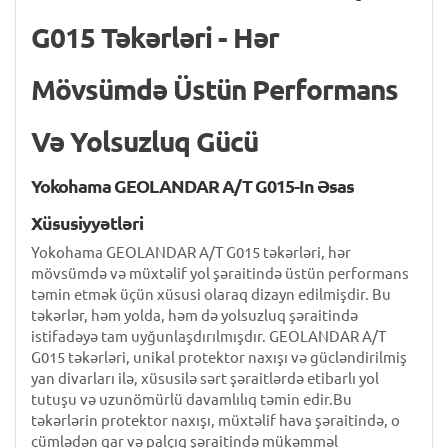
G015 Təkərləri - Hər
Mövsümdə Üstün Performans
Və Yolsuzluq Gücü
Yokohama GEOLANDAR A/T G015-In Əsas
Xüsusiyyətləri
Yokohama GEOLANDAR A/T G015 təkərləri, hər
mövsümdə və müxtəlif yol şəraitində üstün performans
təmin etmək üçün xüsusi olaraq dizayn edilmişdir. Bu
təkərlər, həm yolda, həm də yolsuzluq şəraitində
istifadəyə tam uyğunlaşdırılmışdır. GEOLANDAR A/T
G015 təkərləri, unikal protektor naxışı və gücləndirilmiş
yan divarları ilə, xüsusilə sərt şəraitlərdə etibarlı yol
tutuşu və uzunömürlü davamlılıq təmin edir.Bu
təkərlərin protektor naxışı, müxtəlif hava şəraitində, o
cümlədən qar və palçıq şəraitində mükəmməl