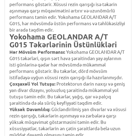
performans göstərir. Xüsusi rezin qarışığı isə təkərin
aşınmaya qarşı müqavimətini artırır və uzunömürlü
performans təmin edir. Yokohama GEOLANDAR A/T
G015, hər mövsümdə üstün performans və təhlükəsizliyi
bir arada təqdim edir.
Yokohama GEOLANDAR A/T
G015 Təkərlərinin Üstünlükləri
Hər Mövsüm Performansı:
Yokohama GEOLANDAR A/T
G015 təkərləri, qışın sərt hava şəraitindən yay aylarının
isti günlərinə qədər hər mövsümdə mükəmməl
performans göstərir. Bu təkərlər, dörd mövsüm
istifadəyə uyğun xüsusi rezin qarışığı ilə hazırlanmışdır.
Çoxşaxəli Yol Tutuşu:
Protektorun dərin naxışı və geniş
yan divar dizaynı, yolsuzluq şəraitində mükəmməl yol
tutuşu təmin edir. Bu təkərlər, yağış, qar və palçıq
şəraitində də əla sürüş keyfiyyəti təqdim edir.
Yüksək Davamlılıq:
Gücləndirilmiş yan divarlar və xüsusi
rezin qarışığı, təkərlərin aşınmaya və zərbələrə qarşı
yüksək müqavimət göstərməsini təmin edir. Bu
xüsusiyyətlər, təkərlərin ən çətin şəraitlərdə belə uzun
müddət davamlı olmasını təmin edir.