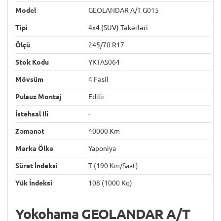
Model
GEOLANDAR A/T G015
Tipi
4x4 (SUV) Təkərləri
Ölçü
245/70 R17
Stok Kodu
YKTAS064
Mövsüm
4 Fəsil
Pulsuz Montaj
Edilir
İstehsal Ili
-
Zəmanət
40000 Km
Marka Ölkə
Yaponiya
Sürət İndeksi
T (190 Km/saat)
Yük İndeksi
108 (1000 Kq)
Yokohama GEOLANDAR A/T