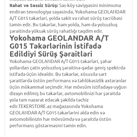
Rahat və Səssiz Sürüş:
Səs-küy səviyyəsini minimuma
endirən texnologiya sayəsində, Yokohama GEOLANDAR
A/T G015 təkərləri, yolda sakit və rahat sürüş təcrübəsi
təmin edir. Bu təkərlər, həm yolda, həm də yolsuzluq
şəraitində yüksək sürüş rahatlığı təqdim edir.
Yokohama GEOLANDAR A/T
G015 Təkərlərinin İstifadə
Edildiyi Sürüş Şəraitləri
Yokohama GEOLANDAR A/T G015 təkərləri, şəhər
yollardan çətin yolsuzluq şəraitinə qədər geniş spektrdə
istifadə üçün idealdır. Bu təkərlər, xüsusilə sərt
şəraitlərdə üstün performans və təhlükəsizlik axtaranlar
üçün mükəmməl seçimdir. Hər mövsüm istifadəyə uyğun
dizayn edilmiş bu təkərlər, avtomobilinizi hər şəraitdə
yola tam nəzarət edəcək şəkildə təchiz
edir.TEKERSTORE.az mağazasında Yokohama
GEOLANDAR A/T G015 təkərlərini əldə edin və
avtomobilinizin hər mövsümdə və şəraitdə üstün
performans göstərməsini təmin edin.