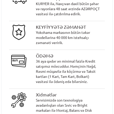
KURYER ilə, Naxçıvan daxil bütün şəhər
və rayonlara 48 saat ərzində AZƏRPOÇT
vasitəsi ilə çatdırılma edirik.
KEYFİYYƏTƏ ZƏMANƏT
Yokohama markasının bütün təkər
modellərinə 40 000 km istehsalçı
zəmanəti veririk.
ÖDƏMƏ
36 aya qədər ən minimal faizlə Kredit
satışımız mövcuddur. Həmçinin Nəğd,
Rəsmi müqavilə ilə köçürmə və Taksit
kartları (1 Kart, Tam Kart, Bolkart)
vasitəsi ilə ödəniş edə bilərsiniz.
Xidmətlər
Servisimizdə son texnologiya
avadanlıqları olan Sıvic və Bright
markaları ilə Montaj, Balans və Disk