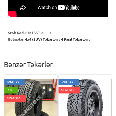
Stok Kodu:
YKTAS064
/
Bölmələr:
4x4 (SUV) Təkərləri
/
4 Fəsil Təkərləri
/
Bənzər Təkərlər
TAKSİTLƏ
TAKSİTLƏ
-6 %
SİFARİŞLƏ
SİFARİŞLƏ