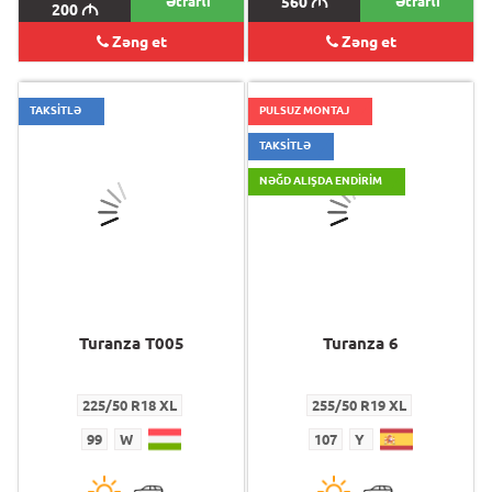
Ətraflı
560
M
Ətraflı
200
M
Zəng et
Zəng et
TAKSİTLƏ
PULSUZ MONTAJ
TAKSİTLƏ
NƏĞD ALIŞDA ENDIRIM
Turanza T005
Turanza 6
225/50 R18 XL
255/50 R19 XL
99
W
107
Y