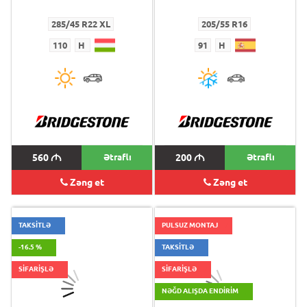
285/45 R22 XL
205/55 R16
110
H
91
H
560
M
Ətraflı
200
M
Ətraflı
Zəng et
Zəng et
TAKSİTLƏ
PULSUZ MONTAJ
-16.5 %
TAKSİTLƏ
SİFARİŞLƏ
SİFARİŞLƏ
NƏĞD ALIŞDA ENDIRIM