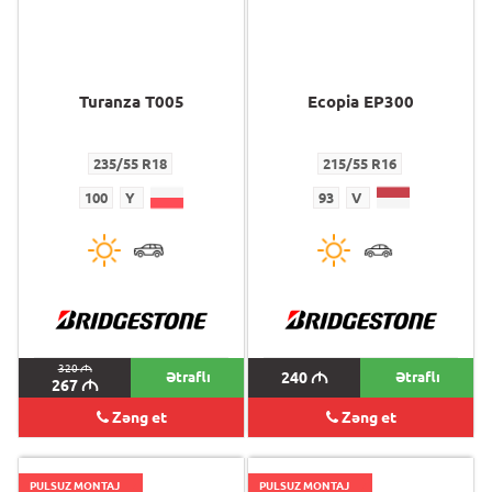
Turanza T005
Ecopia EP300
235/55 R18
215/55 R16
100
Y
93
V
320
M
Ətraflı
240
M
Ətraflı
267
M
Zəng et
Zəng et
PULSUZ MONTAJ
PULSUZ MONTAJ