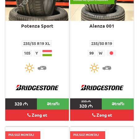
Potenza Sport
Alenza 001
235/55 R19 XL
235/50 R19
105
Y
99
W
355
M
320
M
Ətraflı
Ətraflı
320
M
Zəng et
Zəng et
PULSUZ MONTAJ
PULSUZ MONTAJ