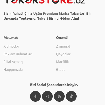
Sizin Rahatlığınız Üçün Premium Marka Təkərləri Bir
Ünvanda Toplayırıq. Təkəri Birinci Əldən Alın!
Məlumat
Önəmli
Xidmətlər
Zəmanət
Reklam Xidmətləri
Qaydalar
Filial Açmaq
Məxfilik
Haqqımızda
Əlaqə
Bizi Sosial Şəbəkələrdə Izləyin.