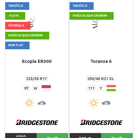
TAKSİTLƏ
TAKSİTLƏ
-16.8 %
NƏĞD ALIŞDA ENDIRIM
SİFARİŞLƏ
NƏĞD ALIŞDA ENDIRIM
RUN FLAT
Ecopia ER300
Turanza 6
225/55 R17
295/40 R21 XL
97
W
111
Y
240
M