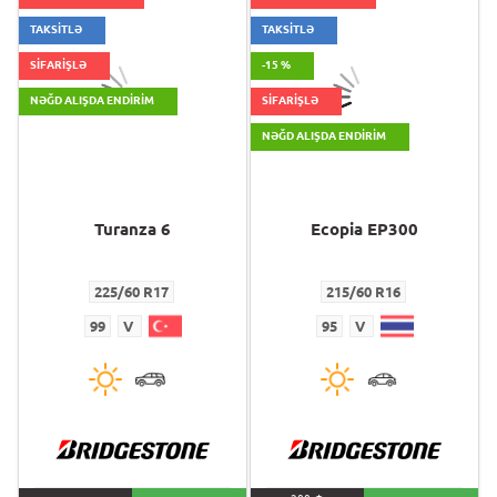
TAKSİTLƏ
TAKSİTLƏ
SİFARİŞLƏ
-15 %
NƏĞD ALIŞDA ENDIRIM
SİFARİŞLƏ
NƏĞD ALIŞDA ENDIRIM
Turanza 6
Ecopia EP300
225/60 R17
215/60 R16
99
V
95
V