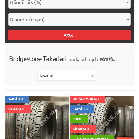
Axtar
Bridgestone Təkərləri
ətraflı...
markası haqda
Təsadüfi
TAKSİTLƏ
PULSUZ MONTAJ
SİFARİŞLƏ
TAKSİTLƏ
-10 %
SİFARİŞLƏ
NƏĞD ALIŞDA ENDIRIM