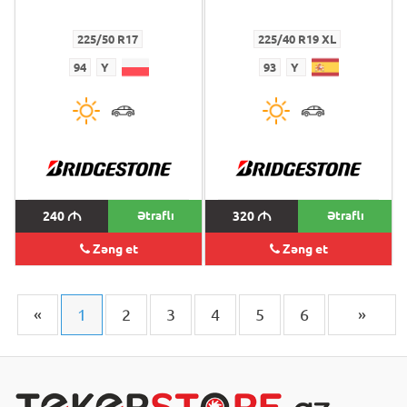
225/50 R17
225/40 R19 XL
94
Y
93
Y
240
M
Ətraflı
320
M
Ətraflı
Zəng et
Zəng et
«
1
2
3
4
5
6
»