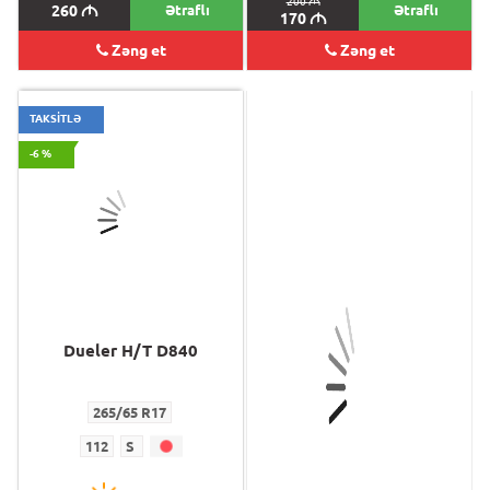
200
M
260
M
Ətraflı
Ətraflı
170
M
Zəng et
Zəng et
TAKSİTLƏ
-6 %
Dueler H/T D840
Turanza T005
265/65 R17
225/50 R17
112
S
94
Y