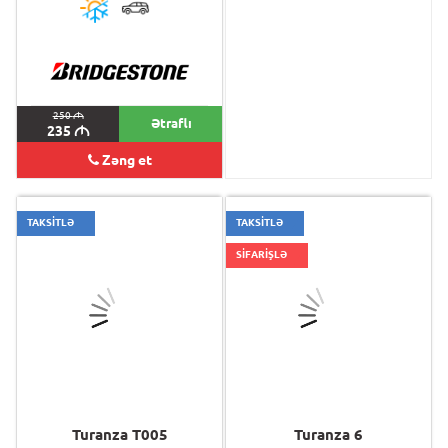
250
M
Ətraflı
240
M
235
M
Zəng et
TAKSİTLƏ
TAKSİTLƏ
SİFARİŞLƏ
Turanza T005
Turanza 6