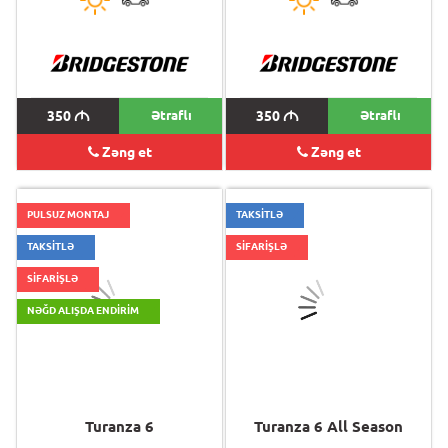
350
M
Ətraflı
350
M
Ətraflı
Zəng et
Zəng et
PULSUZ MONTAJ
TAKSİTLƏ
TAKSİTLƏ
SİFARİŞLƏ
SİFARİŞLƏ
NƏĞD ALIŞDA ENDIRIM
Turanza 6
Turanza 6 All Season